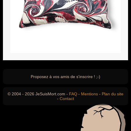
Proposez à vos amis de s'inscrire ! ;-)
© 2004 - 2026 JeSuisMort.com -
FAQ
-
Mentions
-
Plan du site
-
Contact