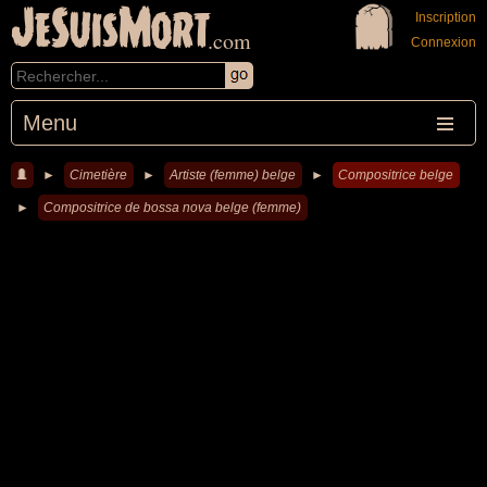
JeSuisMort
Inscription
.com
Connexion
Menu
►
Cimetière
►
Artiste (femme) belge
►
Compositrice belge
►
Compositrice de bossa nova belge (femme)