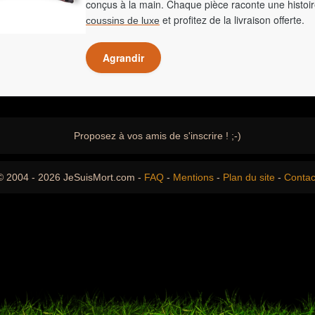
conçus à la main. Chaque pièce raconte une histoir
et profitez de la livraison offerte.
coussins de luxe
Agrandir
Proposez à vos amis de s'inscrire ! ;-)
© 2004 - 2026 JeSuisMort.com -
FAQ
-
Mentions
-
Plan du site
-
Contac