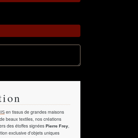
tion
en tissus de grandes maisons
IS
de beaux textiles, nos créations
vers des étoffes signées
,
Pierre Frey
tion exclusive d'objets uniques