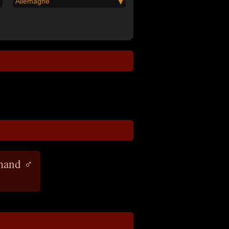
Allemagne
mand ♂