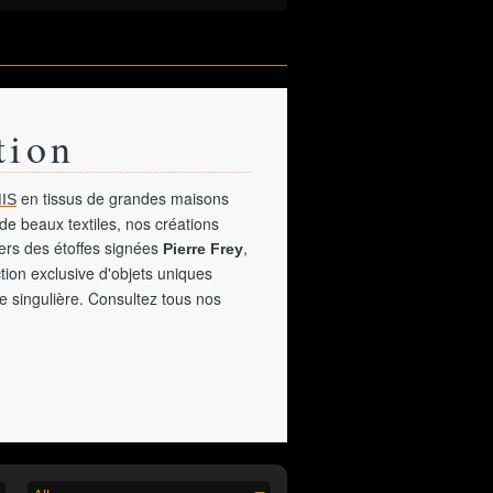
tion
en tissus de grandes maisons
IS
de beaux textiles, nos créations
vers des étoffes signées
,
Pierre Frey
tion exclusive d'objets uniques
e singulière. Consultez tous nos