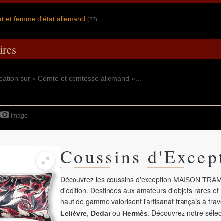
t et femme d'état allemand
(22)
res
Image
Coussins d'Excep
Découvrez les coussins d'exception
MAISON TRAM
d'édition. Destinées aux amateurs d'objets rares et 
haut de gamme valorisent l'artisanat français à tra
,
ou
. Découvrez notre sélec
Lelièvre
Dedar
Hermès