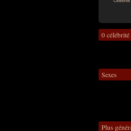
Célébrité 
0 célébrité
Sexes
Plus génér