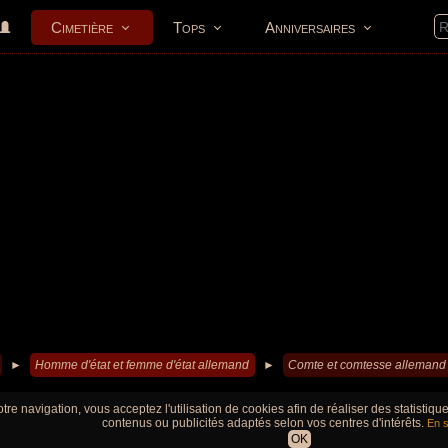
Cimetière
Tops
Anniversaires
►
Homme d'état et femme d'état allemand
►
Comte et comtesse allemand
tre navigation, vous acceptez l'utilisation de cookies afin de réaliser des statistiq
contenus ou publicités adaptés selon vos centres d'intérêts.
En s
OK