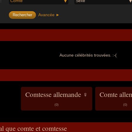
:
Comte
Sexe
Avancée ►
Aucune célébrités trouvées. :-(
Comtesse allemande ♀
Comte alle
(0)
(0)
al que comte et comtesse