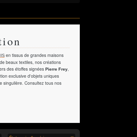
tion
en tissus de grandes maisons
IS
de beaux textiles, nos créations
vers des étoffes signées
,
Pierre Frey
tion exclusive d'objets uniques
e singulière. Consultez tous nos