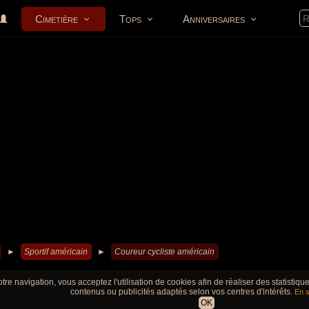
Cimetière
Tops
Anniversaires
►
Sportif américain
►
Coureur cycliste américain
tre navigation, vous acceptez l'utilisation de cookies afin de réaliser des statistiq
contenus ou publicités adaptés selon vos centres d'intérêts.
En s
OK