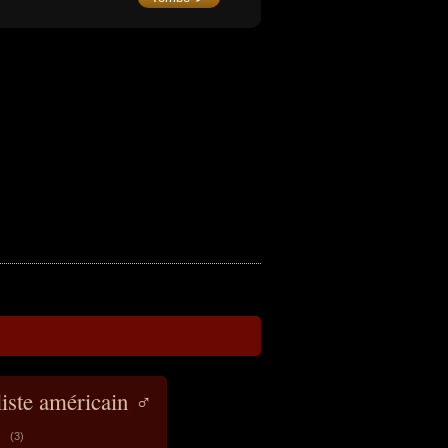
iste américain ♂
(3)