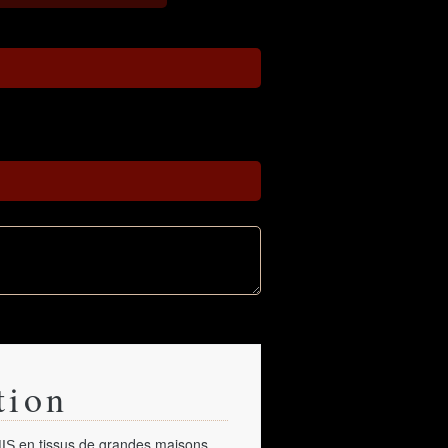
tion
en tissus de grandes maisons
IS