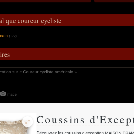
al que coureur cycliste
icain
(172)
res
Image
Coussins d'Excep
Découvrez les coussins d'exception
MAISON TRAM