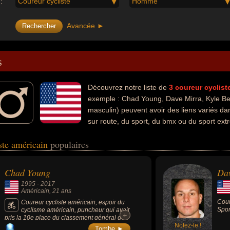
:
Coureur cycliste
Homme
Avancée ►
s
Découvrez notre liste de
3
coureur cyclist
exemple : Chad Young, Dave Mirra, Kyle Ben
masculin) peuvent avoir des liens variés d
sur route, du sport, du bmx ou du sport ex
iste américain
populaires
Chad Young
Da
1995
-
2017
Américain
, 21 ans
Cour
Coureur cycliste américain, espoir du
Spor
cyclisme américain, puncheur qui avait
+
+
pris la 10e place du classement général de
la Joe Martin Stage Race début avril 2017.
Notez-le !
Tombe ►