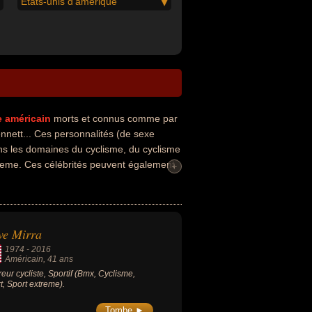
États-unis d'amérique
e
américain
morts et connus comme par
nett... Ces personnalités (de sexe
ans les domaines du cyclisme, du cyclisme
treme. Ces célébrités peuvent également
+
ve Mirra
1974
-
2016
Américain
, 41 ans
eur cycliste, Sportif (Bmx, Cyclisme,
t, Sport extreme).
Tombe ►