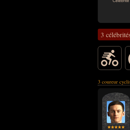
Célébrité 
3 célébrité
avoir été sportif.
3 coureur cycl