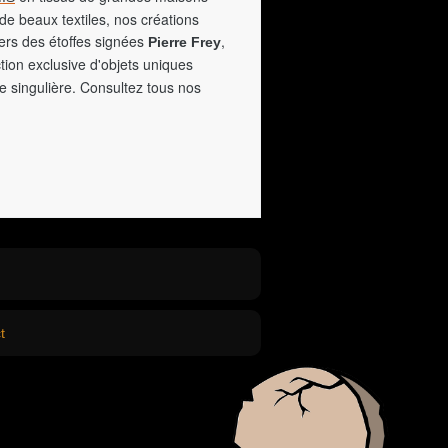
de beaux textiles, nos créations
vers des étoffes signées
,
Pierre Frey
tion exclusive d'objets uniques
e singulière. Consultez tous nos
t