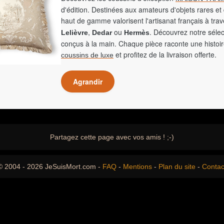
d'édition. Destinées aux amateurs d'objets rares et 
haut de gamme valorisent l'artisanat français à tra
,
ou
. Découvrez notre sélec
Lelièvre
Dedar
Hermès
conçus à la main. Chaque pièce raconte une histoir
et profitez de la livraison offerte.
coussins de luxe
Agrandir
Partagez cette page avec vos amis ! ;-)
© 2004 - 2026 JeSuisMort.com -
FAQ
-
Mentions
-
Plan du site
-
Contac