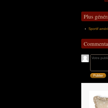
Plus génér
Sportif amér
Commentai