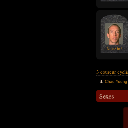
Notez-le !
3 coureur cycl
Chad Young
Sexes