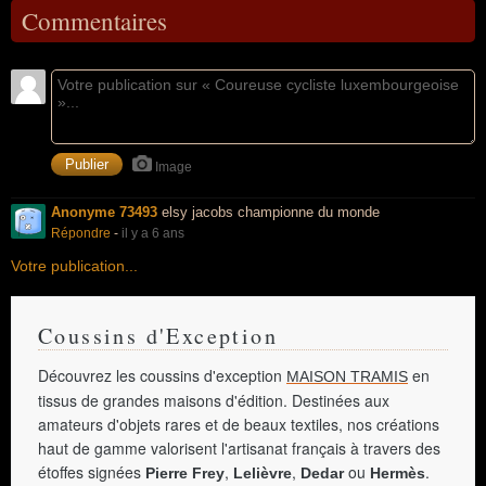
Commentaires
Image
Anonyme 73493
elsy jacobs championne du monde
Répondre
-
il y a 6 ans
Votre publication...
Coussins d'Exception
Découvrez les coussins d'exception
en
MAISON TRAMIS
tissus de grandes maisons d'édition. Destinées aux
amateurs d'objets rares et de beaux textiles, nos créations
haut de gamme valorisent l'artisanat français à travers des
étoffes signées
,
,
ou
.
Pierre Frey
Lelièvre
Dedar
Hermès