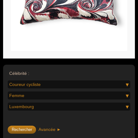
Célébrité :
Coureur cycliste
Femme
Luxembourg
Avancée ►