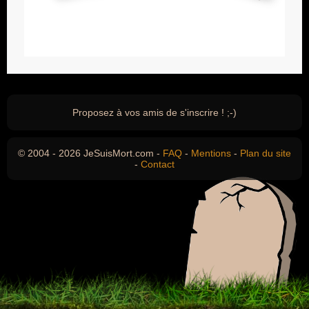
Proposez à vos amis de s'inscrire ! ;-)
© 2004 - 2026 JeSuisMort.com -
FAQ
-
Mentions
-
Plan du site
-
Contact