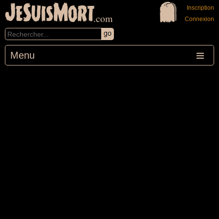
JeSuisMort
Inscription
.com
Connexion
Menu