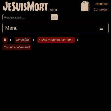
JeSuisMort
Inscription
.com
Connexion
Menu
►
Cimetière
►
Artiste (homme) allemand
►
Couturier allemand