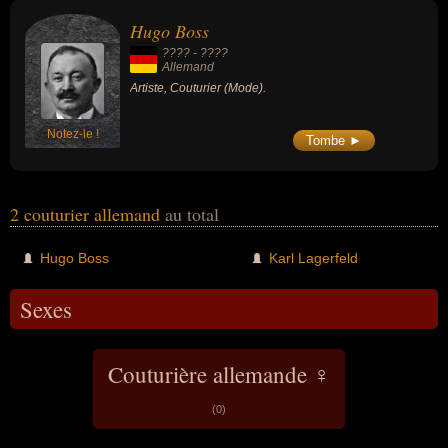
Hugo Boss
???? - ????
Allemand
Artiste, Couturier (Mode).
Notez-le !
Tombe ►
2 couturier allemand
au total
Hugo Boss
Karl Lagerfeld
Sexes
Couturière allemande ♀
(0)