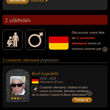
Avancée ►
2 célébrités
Découvrez notre liste
de
2
couturier
allemand
morts et
connus comme par
+
+
exemple : Karl Lagerfeld, Hugo Boss... Ces personnalités (de sexe
2 couturier allemand
populaires
masculin) peuvent avoir des liens variés dans les domaines de l'art,
du cinéma, de la mode ou de la photographie. Ces célébrités
peuvent également avoir été artiste, cinéaste, dessinateur, éditeur,
Karl Lagerfeld
éditeur de presse, homme d'affaire, photographe ou styliste.
1933
-
2019
Allemand
, 85 ans
Couturier allemand, créateur le plus
connu au monde, directeur artistique
+
+
de la maison Chanel et figure légendaire
devenue logo.
Tombe ►