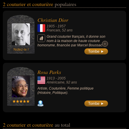
2 couturier et couturière
populaires
mode, de l'histoire ou de la politique. Ces célébrités peuvent
également avoir été artiste ou homme politique. En ce qui concerne
leurs nationalités au moment de leurs morts, ils peuvent avoir été
Christian Dior
francais ou américain par exemple.
1905
-
1957
Francais
, 52 ans
Grand couturier français, il donne son
nom à la maison de haute couture
+
+
homonyme, financée par Marcel Boussac.
Notez-le !
Maison qui s'illustre, dès 1947, dans la haute
Tombe ►
couture et la parfumerie, puis dans tous les
métiers du luxe.
Rosa Parks
1913
-
2005
Américaine
, 92 ans
Artiste, Couturière, Femme politique
(Histoire, Politique).
Tombe ►
2 couturier et couturière
au total