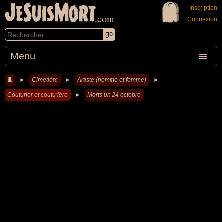
JeSuisMort
Inscription
.com
Connexion
Menu
►
Cimetière
►
Artiste (homme et femme)
►
Couturier et couturière
►
Morts un 24 octobre