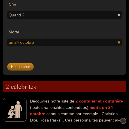
Née :
Quand ?
Morte :
un 24 octobre
2 célébrités
Découvrez notre liste de
2
couturier et couturière
(toutes nationalités confondues)
morts un 24
octobre
connus comme par exemple : Christian
Dior, Rosa Parks... Ces personnalités peuvent avoir
+
+
des liens variés dans les domaines de l'art, de la couture, de la