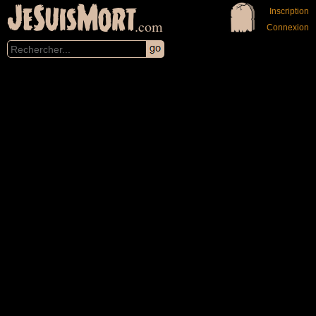
JeSuisMort
Inscription
.com
Connexion