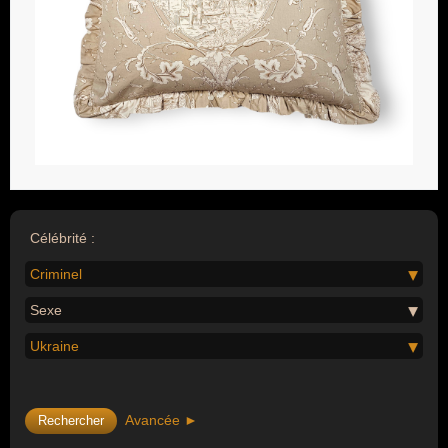
Célébrité :
Criminel
Sexe
Ukraine
Avancée ►