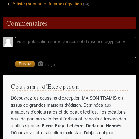
Artiste (homme et femme) égyptien
(24)
Commentaires
Image
Coussins d'Exception
Découvrez les coussins d'exception
en
MAISON TRAMIS
tissus de grandes maisons d'édition. Destinées aux
amateurs d'objets rares et de beaux textiles, nos créations
haut de gamme valorisent l'artisanat français à travers des
étoffes signées
,
,
ou
.
Pierre Frey
Lelièvre
Dedar
Hermès
Découvrez notre sélection exclusive d'objets uniques