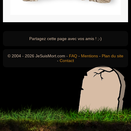
Partagez cette page avec vos amis ! ;-)
© 2004 - 2026 JeSuisMort.com -
FAQ
-
Mentions
-
Plan du site
-
Contact