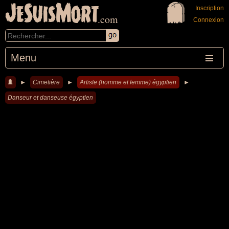
JeSuisMort
Inscription
.com
Connexion
Menu
►
Cimetière
►
Artiste (homme et femme) égyptien
►
Danseur et danseuse égyptien