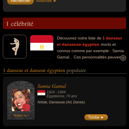
Avancée ►
1 célébrité
Découvrez notre liste de
1
danseur
et danseuse
égyptien
morts et
connus comme par exemple : Samia
Gamal... Ces personnalités peuvent
+
+
avoir des liens variés dans les domaines de l'art ou de la danse.
1 danseur et danseur égyptien
populaire
Ces célébrités peuvent également avoir été artiste.
Samia Gamal
1924
-
1994
Égyptienne
, 70 ans
Artiste, Danseuse (Art, Danse).
Notez-la !
Tombe ►