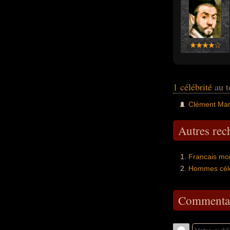
1 célébrité
au t
Clément Mar
Autres re
Francais mo
Hommes célè
Commentai