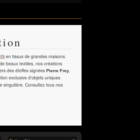
tion
en tissus de grandes maisons
IS
de beaux textiles, nos créations
vers des étoffes signées
,
Pierre Frey
tion exclusive d'objets uniques
e singulière. Consultez tous nos