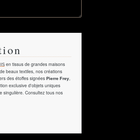
tion
en tissus de grandes maisons
IS
de beaux textiles, nos créations
vers des étoffes signées
,
Pierre Frey
tion exclusive d'objets uniques
e singulière. Consultez tous nos