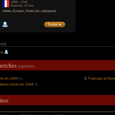
1496
-
1544
Francais
, 47 ans
Artiste, Écrivain, Poète (Art, Littérature).
Tombe ►
otal
ot
cherches
populaires
rts en 1544
Francais et fra
(1)
bres morts en 1544
(1)
res