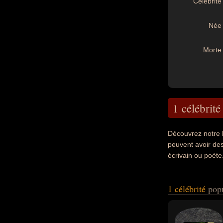
Célébrité 
Née 
Morte 
1 célébrité
Découvrez notre 
peuvent avoir des 
écrivain ou poète
1 célébrité
pop