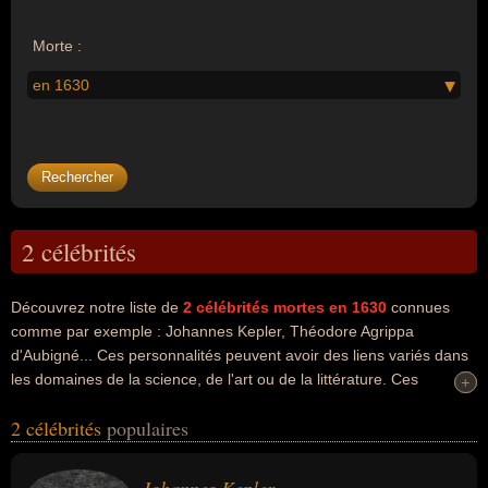
Morte :
en 1630
2 célébrités
Découvrez notre liste de
2
célébrités mortes en 1630
connues
comme par exemple : Johannes Kepler, Théodore Agrippa
d'Aubigné... Ces personnalités peuvent avoir des liens variés dans
les domaines de la science, de l'art ou de la littérature. Ces
+
+
célébrités peuvent également avoir été astronome, scientifique,
2 célébrités
populaires
artiste, écrivain, militaire ou poète. En ce qui concerne leurs
nationalités au moment de leurs morts, ils peuvent avoir été
allemand ou francais par exemple.