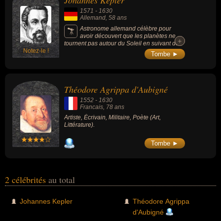
Johannes Kepler
1571
-
1630
Allemand
, 58 ans
Astronome allemand célèbre pour
avoir découvert que les planètes ne
+
+
tournent pas autour du Soleil en suivant des
Notez-le !
trajectoires circulaires parfaites mais des
Tombe ►
trajectoires elliptiques (en étudiant
l’hypothèse héliocentrique de Nicolas
Copernic). Il a ainsi découvert les relations
mathématiques (dites Lois de Kepler) qui
Théodore Agrippa d'Aubigné
régissent les mouvements des planètes sur
leur orbite (relations ensuite exploitées par
1552
-
1630
Isaac Newton pour élaborer la théorie de la
Francais
, 78 ans
gravitation universelle).
Artiste, Écrivain, Militaire, Poète (Art,
Littérature).
Tombe ►
2 célébrités
au total
Johannes Kepler
Théodore Agrippa
d'Aubigné