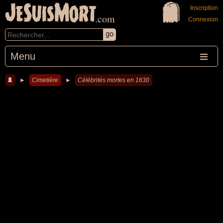
JeSuisMort
Inscription
.com
Connexion
Menu
►
Cimetière
►
Célébrités mortes en 1630