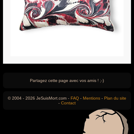
Partagez cette page avec vos amis ! ;-)
© 2004 - 2026 JeSuisMort.com -
FAQ
-
Mentions
-
Plan du site
-
Contact