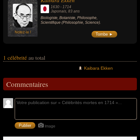
Kaibara Ekken
1630
-
1714
Japonais
, 83 ans
Biologiste, Botaniste, Philosophe,
Scientifique (Philosophie, Science).
Notez-le !
Tombe ►
1 célébrité
au total
Kaibara Ekken
Commentaires
Image