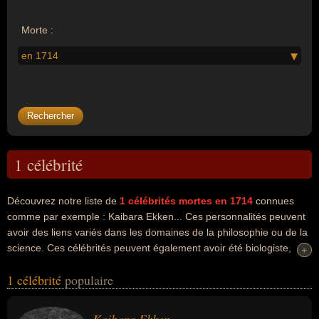
Morte :
en 1714
1 célébrité
Découvrez notre liste de
1
célébrités mortes en 1714
connues
comme par exemple : Kaibara Ekken... Ces personnalités peuvent
avoir des liens variés dans les domaines de la philosophie ou de la
science. Ces célébrités peuvent également avoir été biologiste,
+
+
botaniste, philosophe ou scientifique. En ce qui concerne leurs
1 célébrité
populaire
nationalités au moment de leurs morts, ils peuvent avoir été
japonais par exemple.