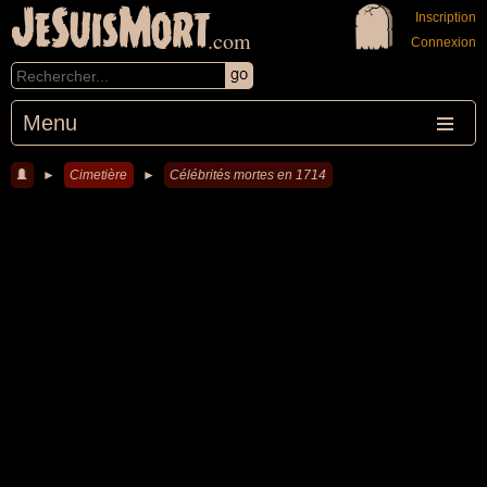
JeSuisMort
Inscription
.com
Connexion
Menu
►
Cimetière
►
Célébrités mortes en 1714