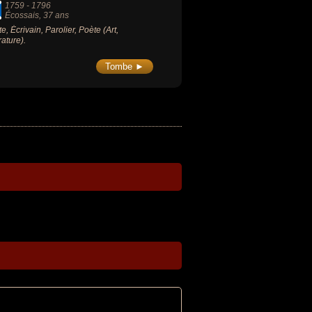
1759
-
1796
Écossais
, 37 ans
te, Écrivain, Parolier, Poète (Art,
rature).
Tombe ►