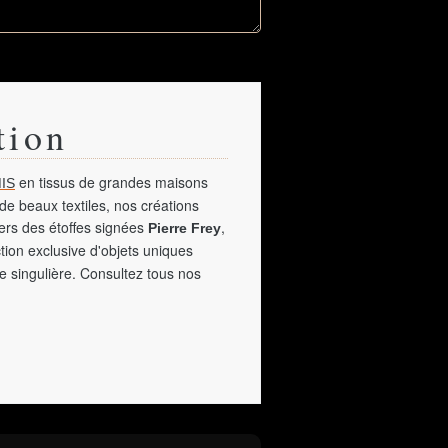
tion
en tissus de grandes maisons
IS
de beaux textiles, nos créations
vers des étoffes signées
,
Pierre Frey
tion exclusive d'objets uniques
e singulière. Consultez tous nos