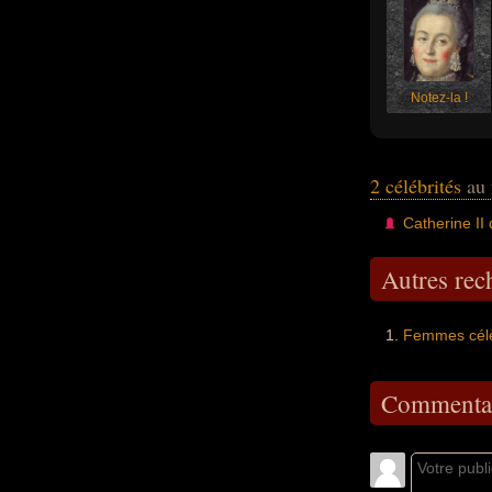
Notez-la !
2 célébrités
au 
Catherine II
Autres re
Femmes célè
Commentai