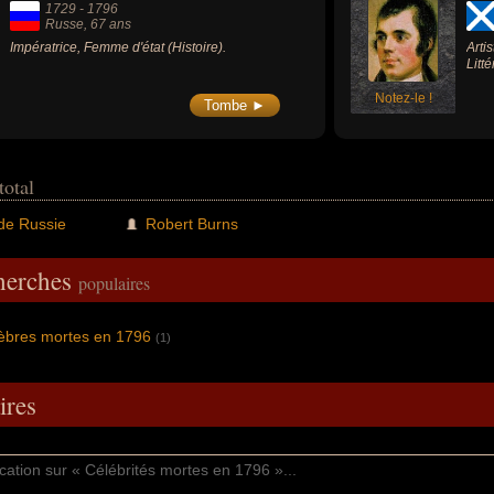
1729
-
1796
Russe
, 67 ans
Impératrice, Femme d'état (Histoire).
Artis
Litté
Notez-le !
Tombe ►
total
 de Russie
Robert Burns
cherches
populaires
bres mortes en 1796
(1)
res