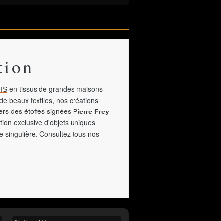
tion
en tissus de grandes maisons
IS
de beaux textiles, nos créations
vers des étoffes signées
,
Pierre Frey
tion exclusive d'objets uniques
e singulière. Consultez tous nos