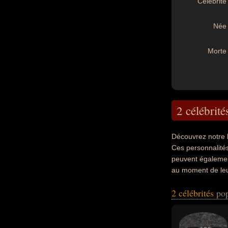
Célébrité 
Née 
Morte 
2 célébrité
Découvrez notre 
Ces personnalités 
peuvent également
au moment de leur
2 célébrités
pop