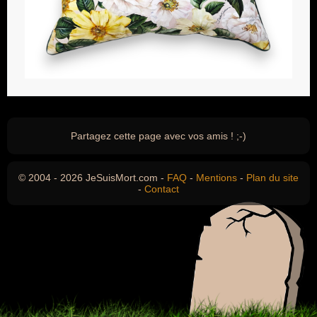
Partagez cette page avec vos amis ! ;-)
© 2004 - 2026 JeSuisMort.com -
FAQ
-
Mentions
-
Plan du site
-
Contact