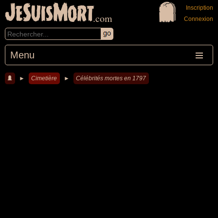
JeSuisMort
Inscription
.com
Connexion
Menu
►
Cimetière
►
Célébrités mortes en 1797