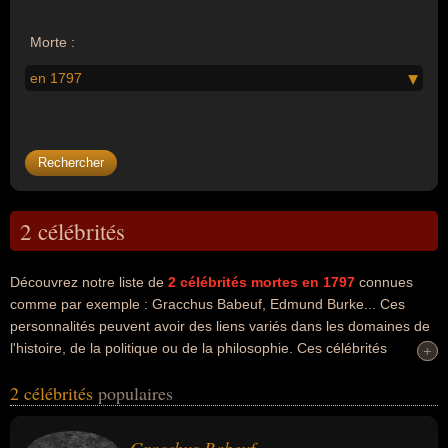
Morte :
en 1797
2 célébrités
Découvrez notre liste de
2
célébrités mortes en 1797
connues
comme par exemple : Gracchus Babeuf, Edmund Burke... Ces
personnalités peuvent avoir des liens variés dans les domaines de
l'histoire, de la politique ou de la philosophie. Ces célébrités
+
+
peuvent également avoir été homme politique, révolutionnaire ou
2 célébrités
populaires
philosophe. En ce qui concerne leurs nationalités au moment de
leurs morts, ils peuvent avoir été francais ou irlandais par exemple.