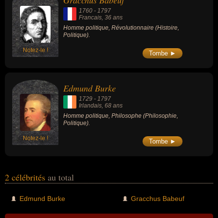
Gracchus Babeuf
1760
-
1797
Francais
, 36 ans
Homme politique, Révolutionnaire (Histoire,
Politique).
Notez-le !
Tombe ►
Edmund Burke
1729
-
1797
Irlandais
, 68 ans
Homme politique, Philosophe (Philosophie,
Politique).
Notez-le !
Tombe ►
2 célébrités
au total
Edmund Burke
Gracchus Babeuf