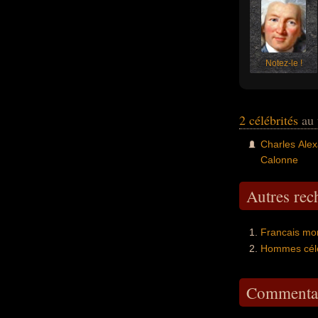
Notez-le !
2 célébrités
au 
Charles Ale
Calonne
Autres re
Francais mo
Hommes célè
Commentai