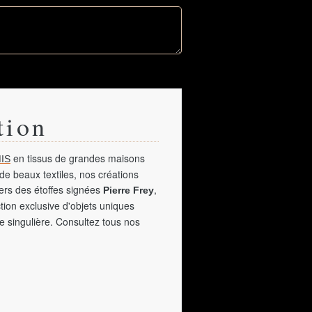
tion
en tissus de grandes maisons
IS
de beaux textiles, nos créations
vers des étoffes signées
,
Pierre Frey
tion exclusive d'objets uniques
e singulière. Consultez tous nos