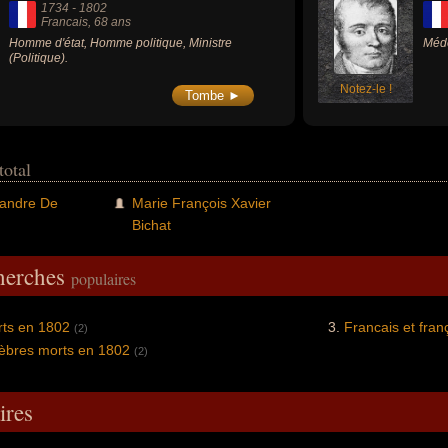
1734
-
1802
Francais
, 68 ans
Homme d'état, Homme politique, Ministre
Méde
(Politique).
Notez-le !
Tombe ►
total
xandre De
Marie François Xavier
Bichat
cherches
populaires
rts en 1802
Francais et fra
(2)
bres morts en 1802
(2)
res