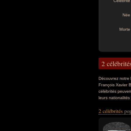
Célébrité 
Née 
Morte 
2 célébrité
Découvrez notre 
François Xavier B
célébrités peuven
leurs nationalité
2 célébrités
pop