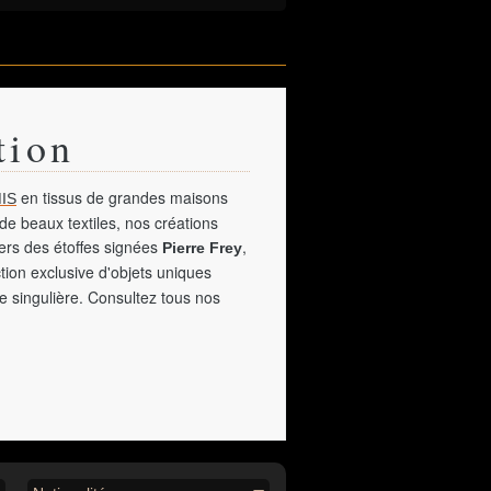
tion
en tissus de grandes maisons
IS
de beaux textiles, nos créations
vers des étoffes signées
,
Pierre Frey
tion exclusive d'objets uniques
e singulière. Consultez tous nos