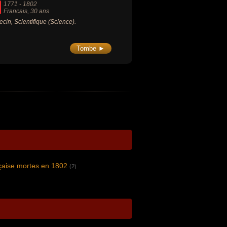
1771
-
1802
Francais
, 30 ans
cin, Scientifique (Science).
Tombe ►
nçaise mortes en 1802
(2)