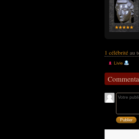
1 célébrité
au t
Livie
Commentai