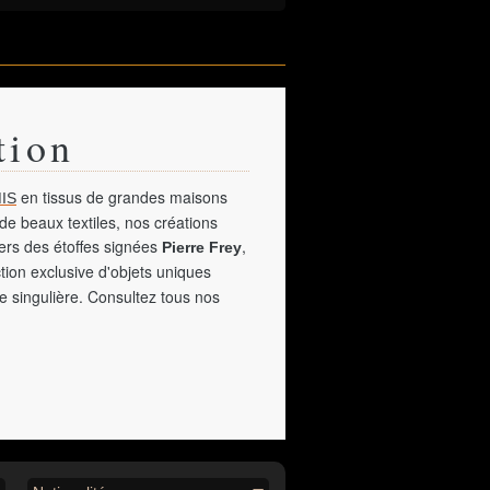
tion
en tissus de grandes maisons
IS
de beaux textiles, nos créations
vers des étoffes signées
,
Pierre Frey
tion exclusive d'objets uniques
e singulière. Consultez tous nos