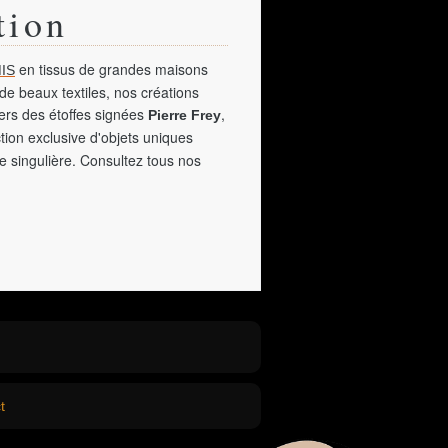
tion
en tissus de grandes maisons
IS
de beaux textiles, nos créations
vers des étoffes signées
,
Pierre Frey
tion exclusive d'objets uniques
e singulière. Consultez tous nos
t