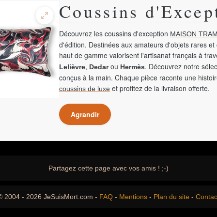
Coussins d'Excep
Découvrez les coussins d'exception
MAISON TRAM
d'édition. Destinées aux amateurs d'objets rares et 
haut de gamme valorisent l'artisanat français à tra
,
ou
. Découvrez notre sélec
Lelièvre
Dedar
Hermès
conçus à la main. Chaque pièce raconte une histoir
et profitez de la livraison offerte.
coussins de luxe
Agrandir
Partagez cette page avec vos amis ! ;-)
© 2004 - 2026 JeSuisMort.com -
FAQ
-
Mentions
-
Plan du site
-
Contac