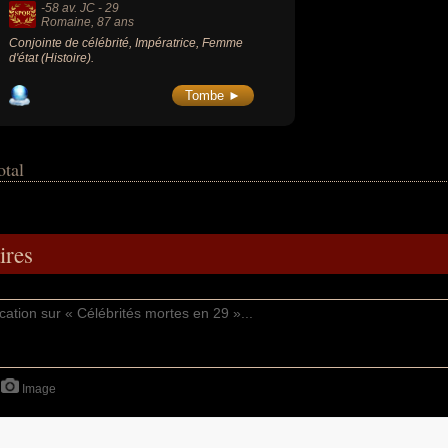
-58 av. JC
-
29
Romaine
, 87 ans
Conjointe de célébrité, Impératrice, Femme
d'état (Histoire).
Tombe ►
otal
res
Image