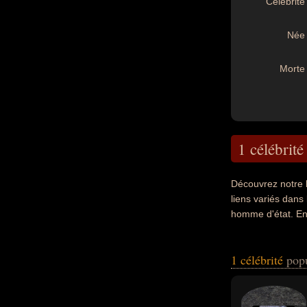
Célébrité 
Née 
Morte 
1 célébrité
Découvrez notre 
liens variés dans
homme d'état. En 
1 célébrité
pop