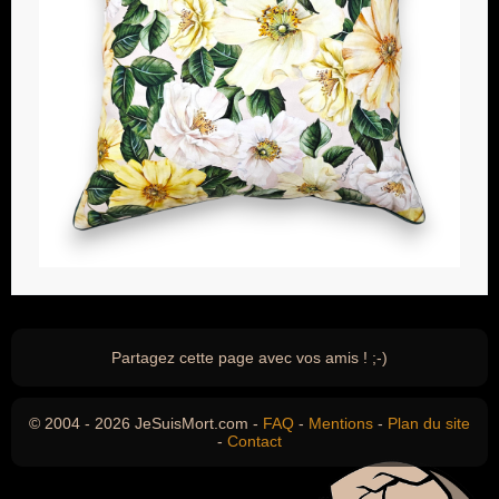
Partagez cette page avec vos amis ! ;-)
© 2004 - 2026 JeSuisMort.com -
FAQ
-
Mentions
-
Plan du site
-
Contact