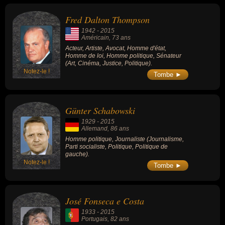
acteur, artiste, avocat, homme d'état, homme de loi, homme
politique, sénateur, journaliste ou cinéaste. En ce qui concerne
Fred Dalton Thompson
leurs nationalités au moment de leurs morts, ils peuvent avoir été
1942
-
2015
américain, allemand ou portugais par exemple.
Américain
, 73 ans
Acteur, Artiste, Avocat, Homme d'état,
Homme de loi, Homme politique, Sénateur
(Art, Cinéma, Justice, Politique).
Notez-le !
Tombe ►
Günter Schabowski
1929
-
2015
Allemand
, 86 ans
Homme politique, Journaliste (Journalisme,
Parti socialiste, Politique, Politique de
gauche).
Notez-le !
Tombe ►
José Fonseca e Costa
1933
-
2015
Portugais
, 82 ans