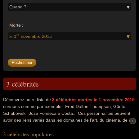
Quand ?
Morte :
er
le 1
novembre 2015
3 célébrités
Découvrez notre liste de
3
célébrités mortes le 1 novembre 2015
connues comme par exemple : Fred Dalton Thompson, Günter
Schabowski, José Fonseca e Costa... Ces personnalités peuvent
avoir des liens variés dans les domaines de l'art, du cinéma, de la
+
+
justice, de la politique, du journalisme, du parti socialiste ou de la
3 célébrités
populaires
politique de gauche. Ces célébrités peuvent également avoir été