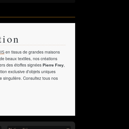
tion
en tissus de grandes maisons
IS
de beaux textiles, nos créations
vers des étoffes signées
,
Pierre Frey
tion exclusive d'objets uniques
e singulière. Consultez tous nos