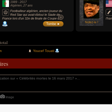
1989
-
2017
Algérien
, 27 ans
Footballeur algérien, ancien joueur du
Red Star qui avait ébloui le Stade de
+
+
France lors d'un 32e de finale de Coupe de
l'ha
France face à l'OM en 2012.
Notez-le !
gran
Tombe ►
virt
inst
angu
total
n
Youcef Touati
res
Image