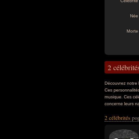
Célébrité 
Née 
Morte 
2 célébrité
Découvrez notre 
Ces personnalités 
musique. Ces célé
concerne leurs na
2 célébrités
pop