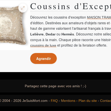
Coussins d'Excep
Découvrez les coussins d'exception
MAISON TRAM
d'édition. Destinées aux amateurs d'objets rares et 
haut de gamme valorisent l'artisanat français à tra
,
ou
. Découvrez notre sélec
Lelièvre
Dedar
Hermès
conçus à la main. Chaque pièce raconte une histoir
et profitez de la livraison offerte.
coussins de luxe
Agrandir
Partagez cette page avec vos amis ! ;-)
© 2004 - 2026 JeSuisMort.com -
FAQ
-
Mentions
-
Plan du site
-
Contac