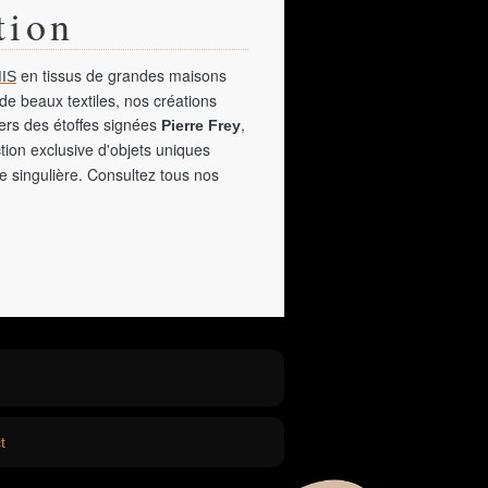
tion
en tissus de grandes maisons
IS
de beaux textiles, nos créations
vers des étoffes signées
,
Pierre Frey
tion exclusive d'objets uniques
e singulière. Consultez tous nos
t