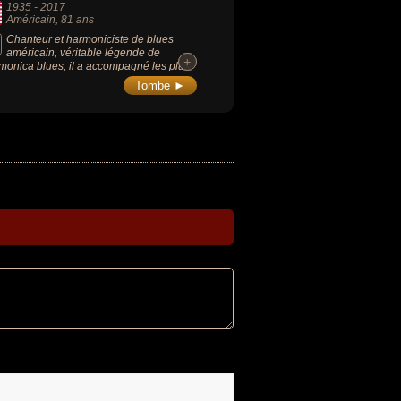
1935
-
2017
Américain
, 81 ans
Chanteur et harmoniciste de blues
américain, véritable légende de
+
+
rmonica blues, il a accompagné les plus
ds avec son harmonica et est devenu un
Tombe ►
uose qui a contribué à faire de son
rument de prédilection une pierre
laire du blues moderne.