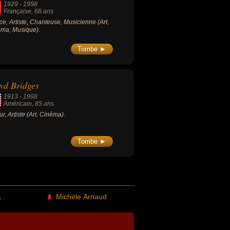
1929
-
1998
Française
, 68 ans
ice, Artiste, Chanteuse, Musicienne (Art,
ma, Musique).
Tombe ►
yd Bridges
1913
-
1998
Américain
, 85 ans
ur, Artiste (Art, Cinéma).
Tombe ►
Michèle Arnaud