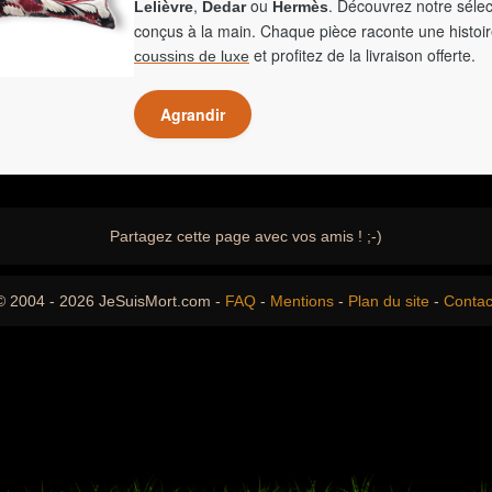
,
ou
. Découvrez notre sélec
Lelièvre
Dedar
Hermès
conçus à la main. Chaque pièce raconte une histoir
et profitez de la livraison offerte.
coussins de luxe
Agrandir
Partagez cette page avec vos amis ! ;-)
© 2004 - 2026 JeSuisMort.com -
FAQ
-
Mentions
-
Plan du site
-
Contac