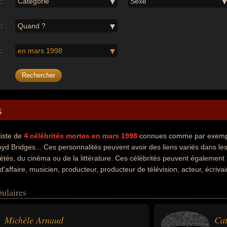
:
Catégorie
Sexe
:
Quand ?
:
en mars 1998
s
liste de
4
célébrités mortes en mars 1998
connues comme par exempl
oyd Bridges... Ces personnalités peuvent avoir des liens variés dans les
riétés, du cinéma ou de la littérature. Ces célébrités peuvent également 
'affaire, musicien, producteur, producteur de télévision, acteur, écriva
oment de leurs morts, ils peuvent avoir été francais ou américain par 
ulaires
Michèle Arnaud
Cat