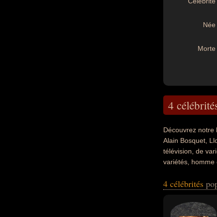
Célébrité 
Née 
Morte 
4 célébrité
Découvrez notre 
Alain Bosquet, Ll
télévision, de va
variétés, homme d
nationalités au m
4 célébrités
pop