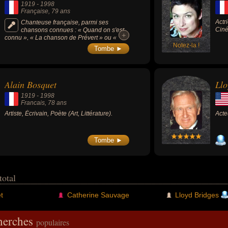
1919
-
1998
Française
, 79 ans
Actr
Chanteuse française, parmi ses
Ciné
chansons connues : « Quand on s'est
+
+
connu », « La chanson de Prévert » ou «
Zon, zon, zon ».
Notez-la !
Tombe ►
Alain Bosquet
Llo
1919
-
1998
Francais
, 78 ans
Artiste, Écrivain, Poète (Art, Littérature).
Acte
Tombe ►
total
t
Catherine Sauvage
Lloyd Bridges
cherches
populaires