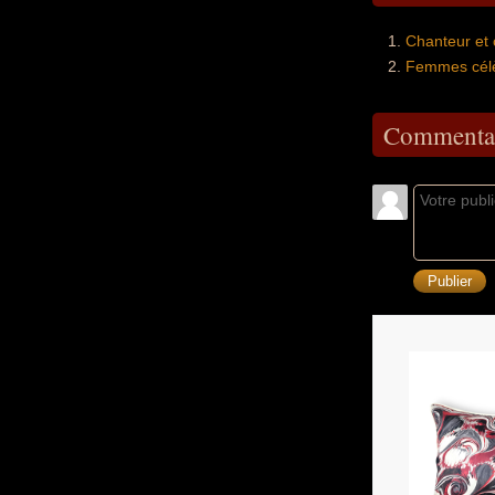
Chanteur et
Femmes célè
Commentai