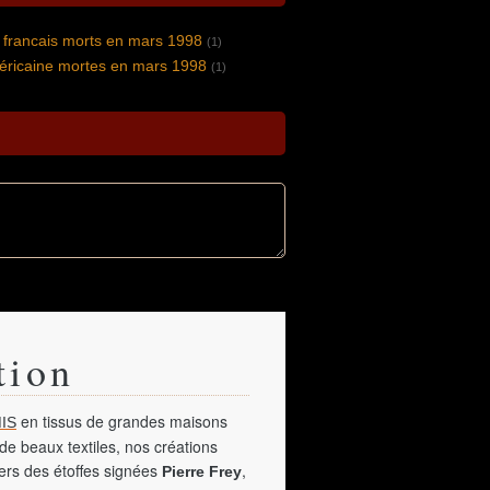
e francais morts en mars 1998
(1)
éricaine mortes en mars 1998
(1)
tion
en tissus de grandes maisons
IS
de beaux textiles, nos créations
vers des étoffes signées
,
Pierre Frey