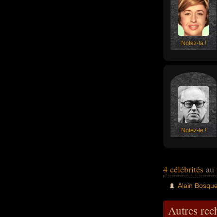
Notez-la !
Notez-le !
4 célébrités
au 
Alain Bosque
Autres re