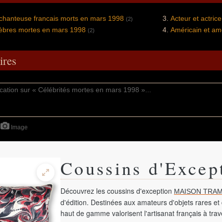
 chanteuse francais morts en mars 1998
Acteur et actric
(2)
bres mortes en mars 1998
Américain et am
(2)
res
Image
Coussins d'Excep
Découvrez les coussins d'exception
MAISON TRAM
d'édition. Destinées aux amateurs d'objets rares et 
haut de gamme valorisent l'artisanat français à tra