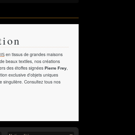
tion
en tissus de grandes maisons
IS
de beaux textiles, nos créations
vers des étoffes signées
,
Pierre Frey
tion exclusive d'objets uniques
e singulière. Consultez tous nos