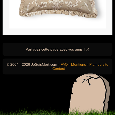
Partagez cette page avec vos amis ! ;-)
© 2004 - 2026 JeSuisMort.com -
FAQ
-
Mentions
-
Plan du site
-
Contact