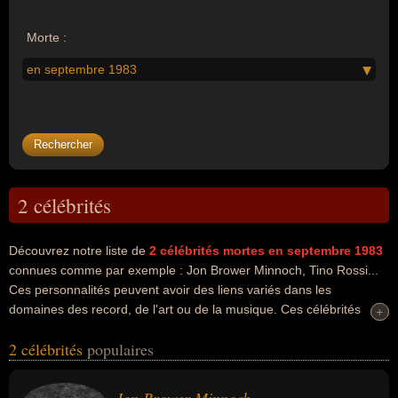
Morte :
en septembre 1983
2 célébrités
Découvrez notre liste de
2
célébrités mortes en septembre 1983
connues comme par exemple : Jon Brower Minnoch, Tino Rossi...
Ces personnalités peuvent avoir des liens variés dans les
domaines des record, de l'art ou de la musique. Ces célébrités
+
+
peuvent également avoir été homme le plus gros, recordman,
2 célébrités
populaires
artiste, chanteur ou musicien. En ce qui concerne leurs nationalités
au moment de leurs morts, ils peuvent avoir été américain ou
francais par exemple.