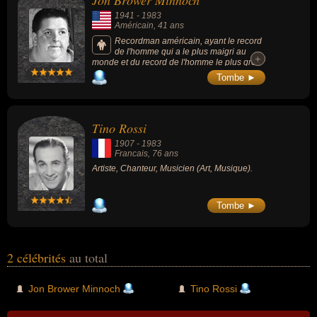
Jon Brower Minnoch
1941
-
1983
Américain
, 41 ans
Recordman américain, ayant le record
de l'homme qui a le plus maigri au
+
+
monde et du record de l'homme le plus gros
de l'histoire. Il a perdu 419 kg en 2 ans entre
Tombe ►
son poids le plus élevé (évalué alors à 635
kg) et son poids le plus faible (215 kg).
Tino Rossi
1907
-
1983
Francais
, 76 ans
Artiste, Chanteur, Musicien (Art, Musique).
Tombe ►
2 célébrités
au total
Jon Brower Minnoch
Tino Rossi