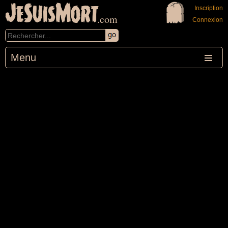
JeSuisMort
Inscription
.com
Connexion
Menu