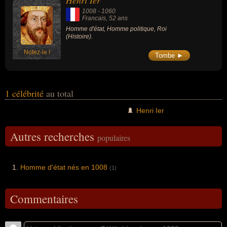
Henri Ier
1008
-
1060
Francais
, 52 ans
Homme d'état, Homme politique, Roi
(Histoire).
Notez-le !
Tombe ►
1 célébrité
au total
Henri Ier
Autres recherches
populaires
Homme d'état nés en 1008
(1)
Commentaires