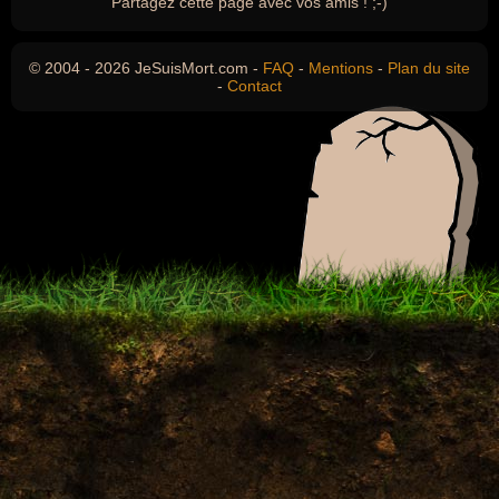
Partagez cette page avec vos amis ! ;-)
© 2004 - 2026 JeSuisMort.com -
FAQ
-
Mentions
-
Plan du site
-
Contact