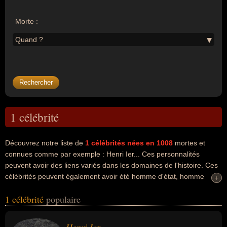
Morte :
Quand ?
1 célébrité
Découvrez notre liste de
1
célébrités nées en 1008
mortes et
connues comme par exemple : Henri Ier... Ces personnalités
peuvent avoir des liens variés dans les domaines de l'histoire. Ces
célébrités peuvent également avoir été homme d'état, homme
+
+
politique ou roi. En ce qui concerne leurs nationalités au moment
1 célébrité
populaire
de leurs morts, ils peuvent avoir été francais par exemple.