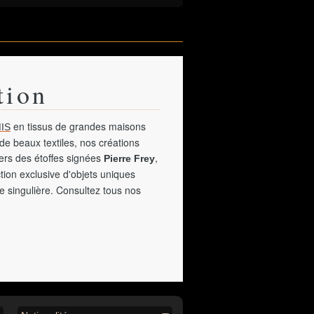
tion
en tissus de grandes maisons
IS
de beaux textiles, nos créations
vers des étoffes signées
,
Pierre Frey
tion exclusive d'objets uniques
e singulière. Consultez tous nos