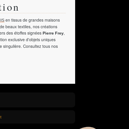
tion
en tissus de grandes maisons
IS
de beaux textiles, nos créations
vers des étoffes signées
,
Pierre Frey
tion exclusive d'objets uniques
e singulière. Consultez tous nos
t