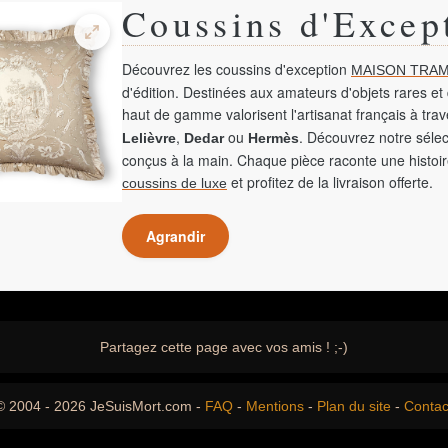
Coussins d'Excep
Découvrez les coussins d'exception
MAISON TRAM
d'édition. Destinées aux amateurs d'objets rares et 
haut de gamme valorisent l'artisanat français à tra
,
ou
. Découvrez notre sélec
Lelièvre
Dedar
Hermès
conçus à la main. Chaque pièce raconte une histoir
et profitez de la livraison offerte.
coussins de luxe
Agrandir
Partagez cette page avec vos amis ! ;-)
© 2004 - 2026 JeSuisMort.com -
FAQ
-
Mentions
-
Plan du site
-
Contac