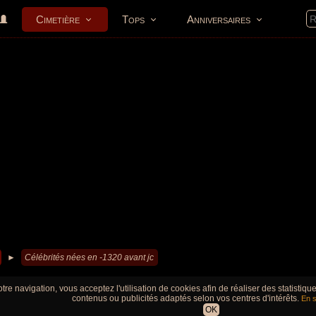
Cimetière
Tops
Anniversaires
►
Célébrités nées en -1320 avant jc
tre navigation, vous acceptez l'utilisation de cookies afin de réaliser des statistiq
contenus ou publicités adaptés selon vos centres d'intérêts.
En s
OK