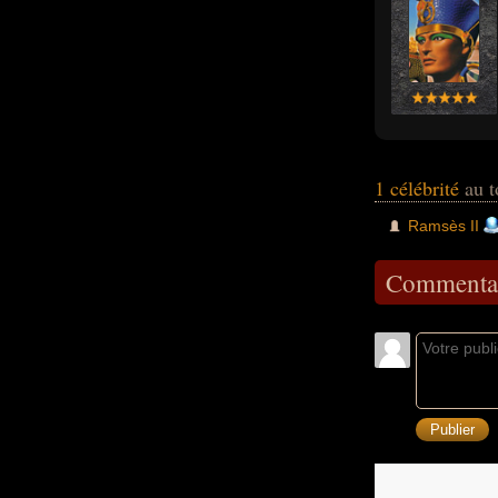
1 célébrité
au t
Ramsès II
Commentai