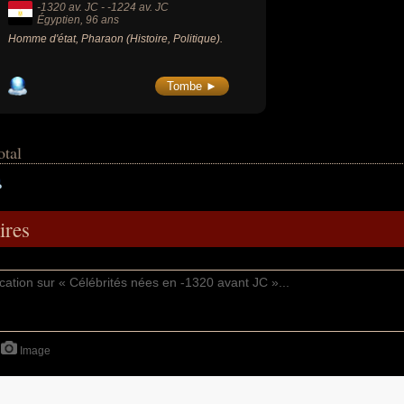
-1320 av. JC
-
-1224 av. JC
Égyptien
, 96 ans
Homme d'état, Pharaon (Histoire, Politique).
Tombe ►
otal
res
Image