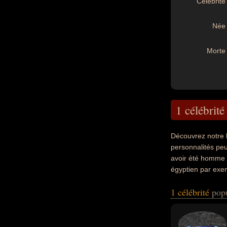
Célébrité 
Née 
Morte 
1 célébrité
Découvrez notre 
personnalités peu
avoir été homme d
égyptien par exe
1 célébrité
pop