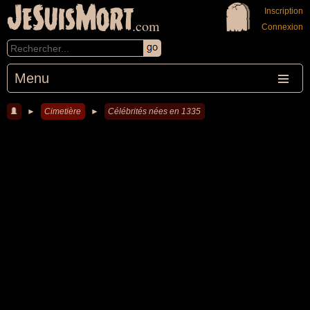
JeSuisMort
Inscription
.com
Connexion
Menu
►
Cimetière
►
Célébrités nées en 1335