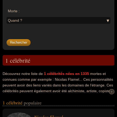
Morte :
Quand ?
1 célébrité
Découvrez notre liste de
1
célébrités nées en 1335
mortes et
connues comme par exemple : Nicolas Flamel... Ces personnalités
peuvent avoir des liens variés dans les domaines de l'étrange. Ces
célébrités peuvent également avoir été alchimiste, artiste, copiste
+
+
ou écrivain. En ce qui concerne leurs nationalités au moment de
1 célébrité
populaire
leurs morts, ils peuvent avoir été francais par exemple.