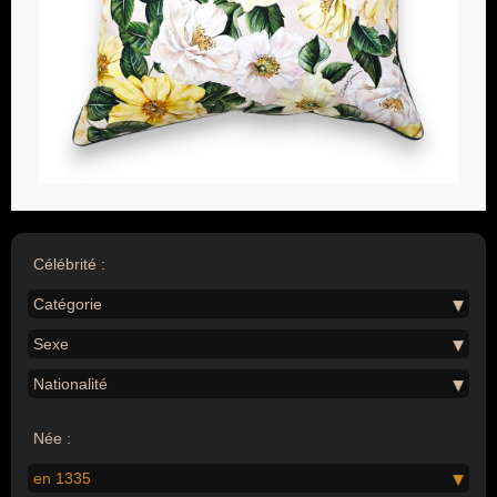
Célébrité :
Catégorie
Sexe
Nationalité
Née :
en 1335