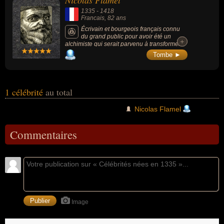
Nicolas Flamel
1335
-
1418
Francais
, 82 ans
Écrivain et bourgeois français connu
du grand public pour avoir été un
+
+
alchimiste qui serait parvenu à transformer
les métaux en or. Cette étiquette provint de
Tombe ►
sa richesse grandissante accumulée par ses
spéculations immobilières performantes.
Ainsi « le plus populaire des alchimistes
français ne fit jamais d'alchimie ».
1 célébrité
au total
Nicolas Flamel
Commentaires
Image