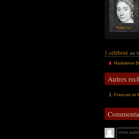
Notez-la !
1 célébrité
au t
Madeleine Bé
Autres re
Francais et 
Commentai