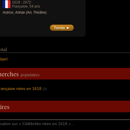
1618
-
1672
Française
, 54 ans
Actrice, Artiste (Art, Théâtre).
Tombe ►
otal
jart
cherches
populaires
française nées en 1618
(1)
res