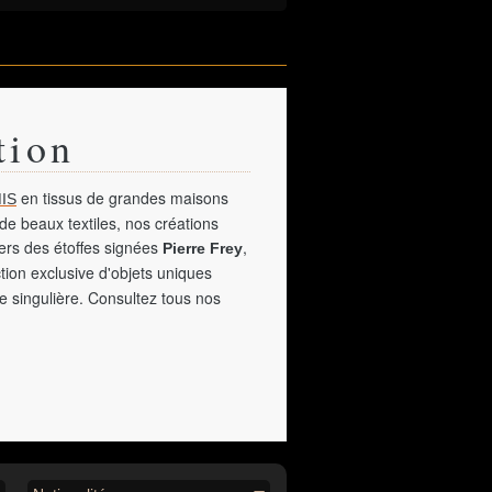
tion
en tissus de grandes maisons
IS
de beaux textiles, nos créations
vers des étoffes signées
,
Pierre Frey
tion exclusive d'objets uniques
e singulière. Consultez tous nos