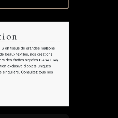
tion
en tissus de grandes maisons
IS
de beaux textiles, nos créations
vers des étoffes signées
,
Pierre Frey
tion exclusive d'objets uniques
e singulière. Consultez tous nos