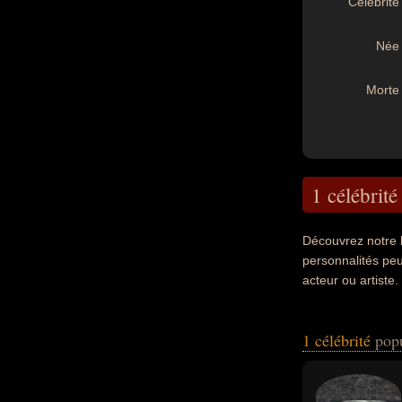
Célébrité 
Née 
Morte 
1 célébrité
Découvrez notre 
personnalités peu
acteur ou artiste
1 célébrité
pop