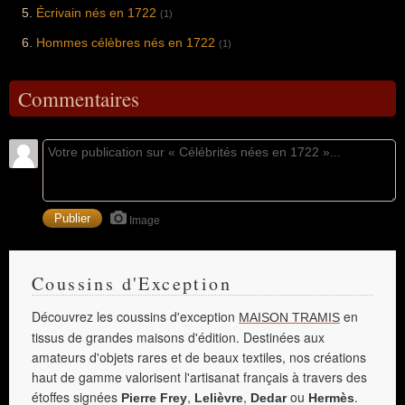
Écrivain nés en 1722
(1)
Hommes célèbres nés en 1722
(1)
Commentaires
Image
Coussins d'Exception
Découvrez les coussins d'exception
en
MAISON TRAMIS
tissus de grandes maisons d'édition. Destinées aux
amateurs d'objets rares et de beaux textiles, nos créations
haut de gamme valorisent l'artisanat français à travers des
étoffes signées
,
,
ou
.
Pierre Frey
Lelièvre
Dedar
Hermès