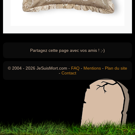
Partagez cette page avec vos amis ! ;-)
© 2004 - 2026 JeSuisMort.com -
FAQ
-
Mentions
-
Plan du site
-
Contact