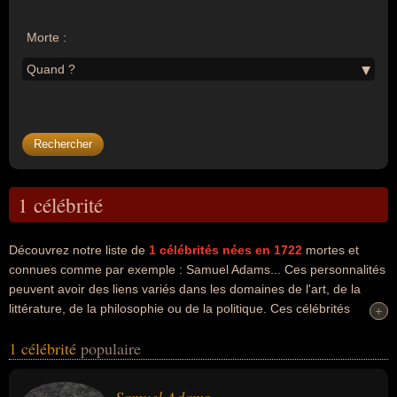
Morte :
Quand ?
1 célébrité
Découvrez notre liste de
1
célébrités nées en 1722
mortes et
connues comme par exemple : Samuel Adams... Ces personnalités
peuvent avoir des liens variés dans les domaines de l'art, de la
littérature, de la philosophie ou de la politique. Ces célébrités
+
+
peuvent également avoir été artiste, écrivain, homme politique ou
1 célébrité
populaire
philosophe. En ce qui concerne leurs nationalités au moment de
leurs morts, ils peuvent avoir été américain par exemple.