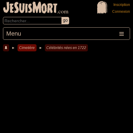
JeSuisMort
Inscription
.com
Connexion
Menu
►
Cimetière
►
Célébrités nées en 1722