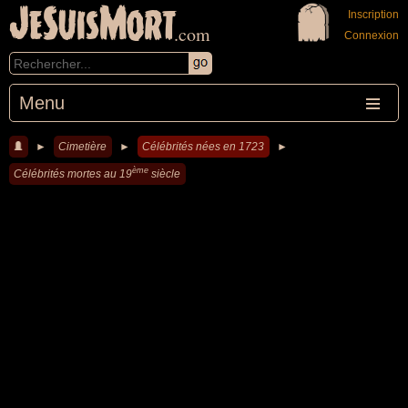
JeSuisMort
Inscription
.com
Connexion
Menu
►
Cimetière
►
Célébrités nées en 1723
►
ème
Célébrités mortes au 19
siècle