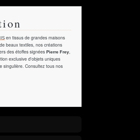
tion
en tissus de grandes maisons
IS
de beaux textiles, nos créations
vers des étoffes signées
,
Pierre Frey
tion exclusive d'objets uniques
e singulière. Consultez tous nos