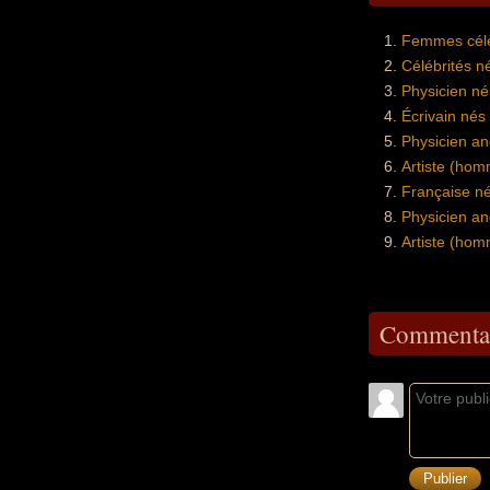
Femmes célè
Célébrités n
Physicien n
Écrivain nés
Physicien an
Artiste (hom
Française n
Physicien an
Artiste (ho
Commentai