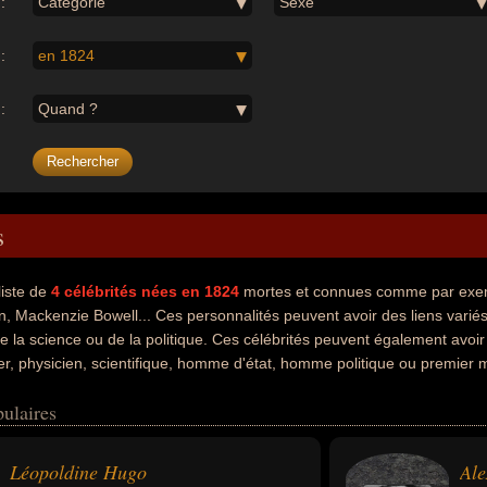
:
Catégorie
Sexe
:
en 1824
:
Quand ?
s
liste de
4
célébrités nées en 1824
mortes et connues comme par exem
n, Mackenzie Bowell... Ces personnalités peuvent avoir des liens variés 
 de la science ou de la politique. Ces célébrités peuvent également avoir
er, physicien, scientifique, homme d'état, homme politique ou premier m
oment de leurs morts, ils peuvent avoir été francais, anglais ou canadi
ulaires
Léopoldine Hugo
Ale