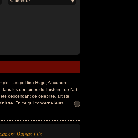
Nationalité
ple : Léopoldine Hugo, Alexandre
dans les domaines de l'histoire, de l'art,
 été descendant de célébrité, artiste,
inistre. En ce qui concerne leurs
+
+
en par exemple.
xandre Dumas Fils