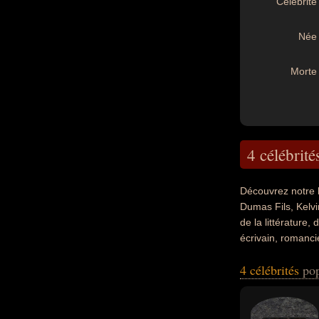
Célébrité 
Née 
Morte 
4 célébrité
Découvrez notre 
Dumas Fils, Kelvi
de la littérature,
écrivain, romanci
nationalités au m
4 célébrités
pop