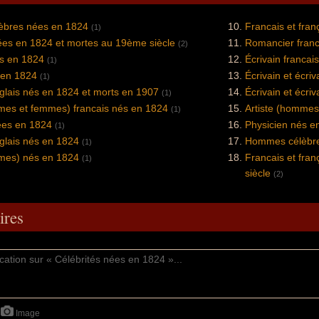
bres nées en 1824
Francais et fra
(1)
ées en 1824 et mortes au 19ème siècle
Romancier franc
(2)
és en 1824
Écrivain francai
(1)
 en 1824
Écrivain et écri
(1)
glais nés en 1824 et morts en 1907
Écrivain et écri
(1)
mes et femmes) francais nés en 1824
Artiste (hommes
(1)
ées en 1824
Physicien nés e
(1)
glais nés en 1824
Hommes célèbre
(1)
mmes) nés en 1824
Francais et fra
(1)
siècle
(2)
res
Image