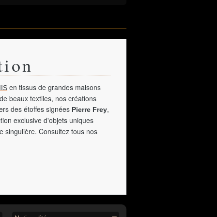
tion
en tissus de grandes maisons
IS
de beaux textiles, nos créations
vers des étoffes signées
,
Pierre Frey
tion exclusive d'objets uniques
e singulière. Consultez tous nos