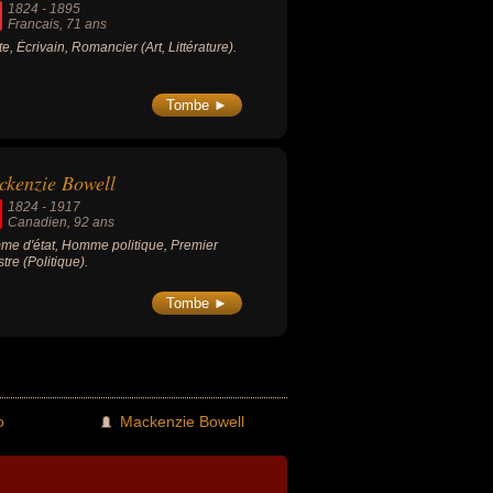
1824
-
1895
Francais
, 71 ans
ste, Écrivain, Romancier (Art, Littérature).
Tombe ►
kenzie Bowell
1824
-
1917
Canadien
, 92 ans
e d'état, Homme politique, Premier
stre (Politique).
Tombe ►
o
Mackenzie Bowell