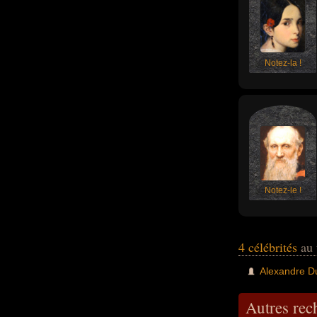
Notez-la !
Notez-le !
4 célébrités
au 
Alexandre D
Autres re