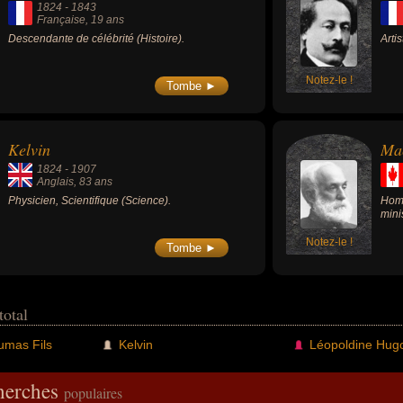
1824
-
1843
Française
, 19 ans
Descendante de célébrité (Histoire).
Arti
Notez-le !
Tombe ►
Kelvin
Mac
1824
-
1907
Anglais
, 83 ans
Physicien, Scientifique (Science).
Homm
mini
Notez-le !
Tombe ►
total
umas Fils
Kelvin
Léopoldine Hug
cherches
populaires