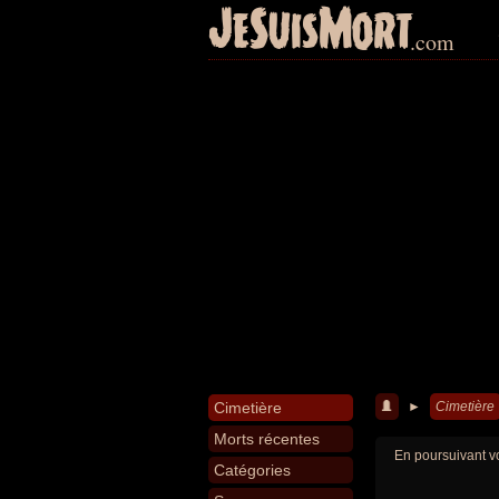
JeSuisMort
.com
Cimetière
►
Cimetière
Morts récentes
En poursuivant vo
Catégories