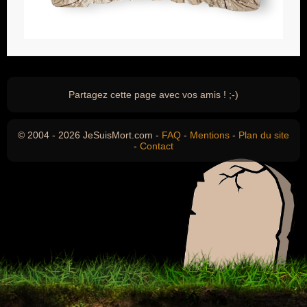
Partagez cette page avec vos amis ! ;-)
© 2004 - 2026 JeSuisMort.com -
FAQ
-
Mentions
-
Plan du site
-
Contact