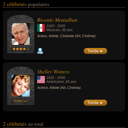
2 célébrités
populaires
leurs nationalités au moment de leurs morts, ils peuvent avoir été
mexicain ou américain par exemple.
Ricardo Montalban
1920
-
2009
Mexicain
, 88 ans
Acteur, Artiste, Cinéaste (Art, Cinéma).
Tombe ►
Shelley Winters
1920
-
2006
Américaine
, 85 ans
Actrice, Artiste (Art, Cinéma).
Notez-la !
Tombe ►
2 célébrités
au total