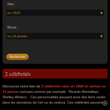
Née :
en 1920
Morte :
un 14 janvier
2 célébrités
Découvrez notre liste de
2
célébrités nées en 1920
et mortes un
14 janvier
connues comme par exemple : Ricardo Montalban,
Shelley Winters... Ces personnalités peuvent avoir des liens variés
dans les domaines de l'art ou du cinéma. Ces célébrités peuvent
+
+
également avoir été acteur, artiste ou cinéaste. En ce qui concerne