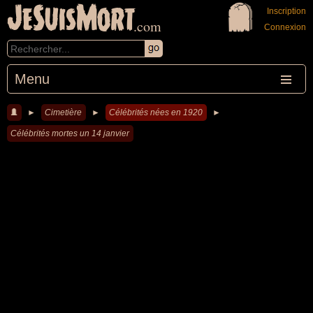
JeSuisMort
Inscription
.com
Connexion
Menu
►
Cimetière
►
Célébrités nées en 1920
►
Célébrités mortes un 14 janvier