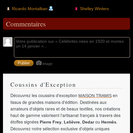
Ricardo Montalban
Shelley Winters
Commentaires
Image
Coussins d'Exception
Découvrez les coussins d'exception
en
MAISON TRAMIS
tissus de grandes maisons d'édition. Destinées aux
amateurs d'objets rares et de beaux textiles, nos créations
haut de gamme valorisent l'artisanat français à travers des
étoffes signées
,
,
ou
.
Pierre Frey
Lelièvre
Dedar
Hermès
Découvrez notre sélection exclusive d'objets uniques