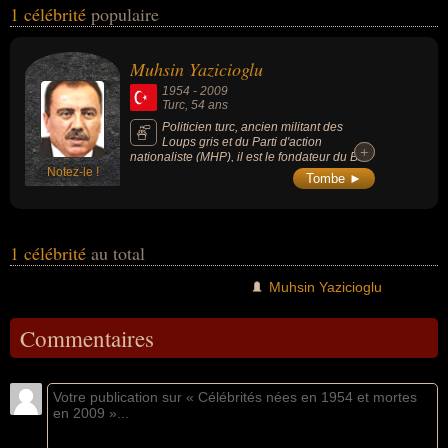
1 célébrité
populaire
été député, homme d'état, homme politique ou nationaliste. En ce
qui concerne leurs nationalités au moment de leurs morts, ils
peuvent avoir été turc par exemple.
Muhsin Yazicioglu
1954
-
2009
Turc
, 54 ans
Politicien turc, ancien militant des
Loups gris et du Parti d'action
+
+
nationaliste (MHP), il est le fondateur du BBP
Notez-le !
(Parti de la grande unité).
Tombe ►
1 célébrité
au total
Muhsin Yazicioglu
Commentaires