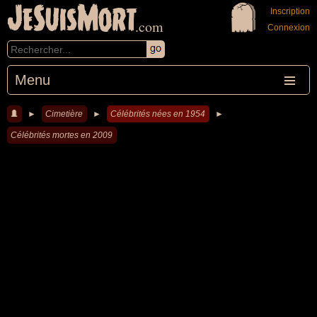
JeSuisMort
Inscription
.com
Connexion
Menu
►
Cimetière
►
Célébrités nées en 1954
►
Célébrités mortes en 2009