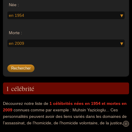
Née :
en 1954
Morte :
en 2009
1 célébrité
Découvrez notre liste de
1
célébrités nées en 1954
et mortes en
2009
connues comme par exemple : Muhsin Yazicioglu... Ces
personnalités peuvent avoir des liens variés dans les domaines de
l'assassinat, de l'homicide, de l'homicide volontaire, de la justice, du
+
+
meurtre ou de la politique. Ces célébrités peuvent également avoir