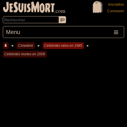
JeSuisMort
Inscription
.com
Connexion
Menu
►
Cimetière
►
Célébrités nées en 1985
►
Célébrités mortes en 2009