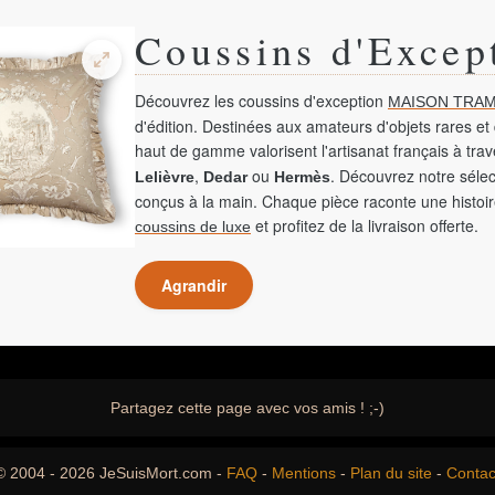
Coussins d'Excep
Découvrez les coussins d'exception
MAISON TRAM
d'édition. Destinées aux amateurs d'objets rares et 
haut de gamme valorisent l'artisanat français à tra
,
ou
. Découvrez notre sélec
Lelièvre
Dedar
Hermès
conçus à la main. Chaque pièce raconte une histoir
et profitez de la livraison offerte.
coussins de luxe
Agrandir
Partagez cette page avec vos amis ! ;-)
© 2004 - 2026 JeSuisMort.com -
FAQ
-
Mentions
-
Plan du site
-
Contac