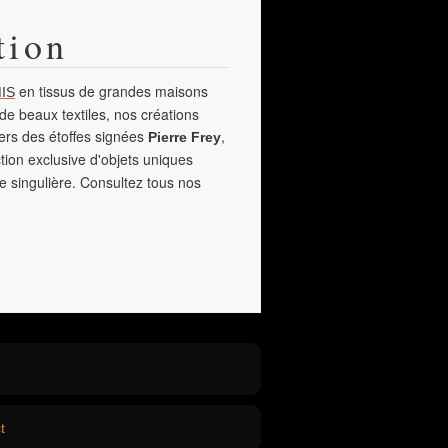
tion
en tissus de grandes maisons
IS
de beaux textiles, nos créations
vers des étoffes signées
,
Pierre Frey
tion exclusive d'objets uniques
e singulière. Consultez tous nos
t