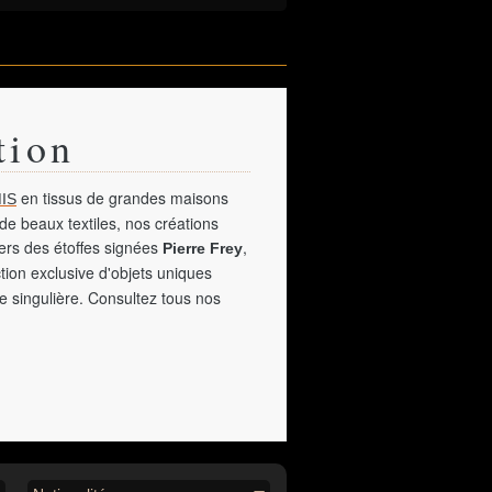
tion
en tissus de grandes maisons
IS
de beaux textiles, nos créations
vers des étoffes signées
,
Pierre Frey
tion exclusive d'objets uniques
e singulière. Consultez tous nos