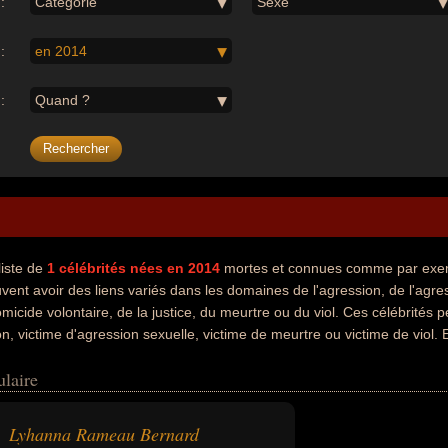
:
Catégorie
Sexe
:
en 2014
:
Quand ?
liste de
1
célébrités nées en 2014
mortes et connues comme par exe
vent avoir des liens variés dans les domaines de l'agression, de l'agres
omicide volontaire, de la justice, du meurtre ou du viol. Ces célébrités
on, victime d'agression sexuelle, victime de meurtre ou victime de viol. 
orts, ils peuvent avoir été francais par exemple.
ulaire
Lyhanna Rameau Bernard