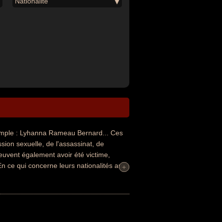
Nationalité
mple : Lyhanna Rameau Bernard... Ces
sion sexuelle, de l'assassinat, de
 peuvent également avoir été victime,
En ce qui concerne leurs nationalités au
+
+