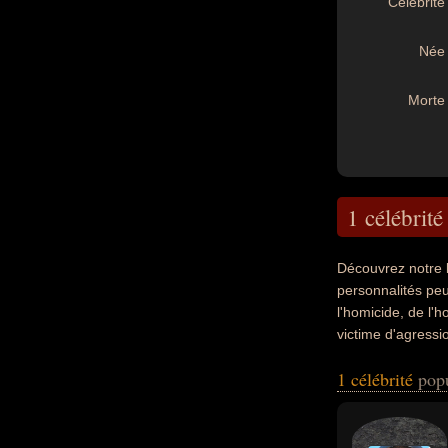
Célébrité 
Née 
Morte 
1 célébrité
Découvrez notre 
personnalités peu
l'homicide, de l'h
victime d'agressi
moment de leurs m
1 célébrité
pop