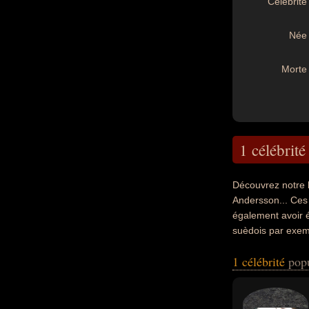
Célébrité 
Née 
Morte 
1 célébrité
Découvrez notre 
Andersson... Ces 
également avoir é
suèdois par exem
1 célébrité
pop