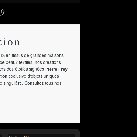
19
tion
en tissus de grandes maisons
IS
de beaux textiles, nos créations
vers des étoffes signées
,
Pierre Frey
tion exclusive d'objets uniques
e singulière. Consultez tous nos