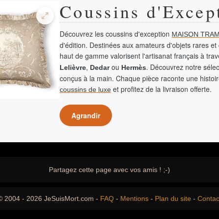
Coussins d'Excep
Découvrez les coussins d'exception
MAISON TRAM
d'édition. Destinées aux amateurs d'objets rares et 
haut de gamme valorisent l'artisanat français à tra
,
ou
. Découvrez notre sélec
Lelièvre
Dedar
Hermès
conçus à la main. Chaque pièce raconte une histoir
et profitez de la livraison offerte.
coussins de luxe
Agrandir
Partagez cette page avec vos amis ! ;-)
© 2004 - 2026 JeSuisMort.com -
FAQ
-
Mentions
-
Plan du site
-
Contac