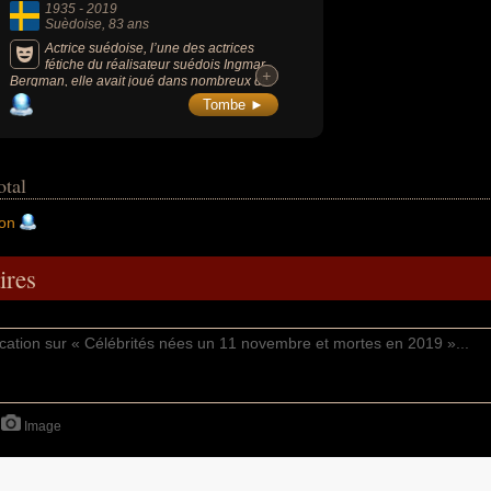
1935
-
2019
Suèdoise
, 83 ans
Actrice suédoise, l’une des actrices
fétiche du réalisateur suédois Ingmar
+
+
Bergman, elle avait joué dans nombreux de
ses classiques dont « Le septième sceau »
Tombe ►
(1957), « Les fraises sauvages » (1957) et «
Persona » (1966).
otal
son
res
Image