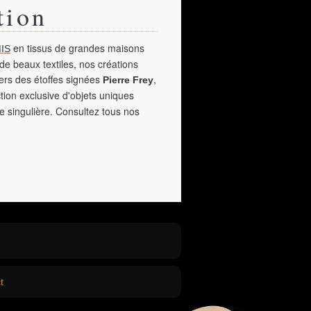
tion
en tissus de grandes maisons
IS
de beaux textiles, nos créations
vers des étoffes signées
,
Pierre Frey
tion exclusive d'objets uniques
e singulière. Consultez tous nos
t