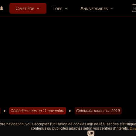
Cimetière
Tops
Anniversaires
►
Célébrités nées un 11 novembre
►
Célébrités mortes en 2019
tre navigation, vous acceptez l'utilisation de cookies afin de réaliser des statistiq
contenus ou publicités adaptés selon vos centres d'intérêts.
En s
OK