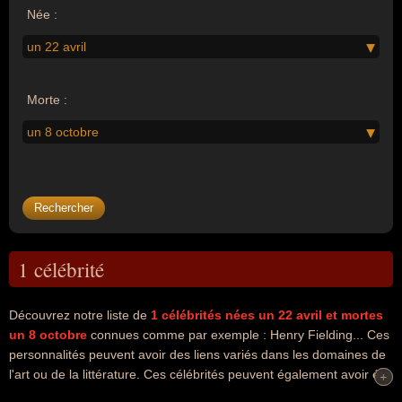
Née :
un 22 avril
Morte :
un 8 octobre
1 célébrité
Découvrez notre liste de
1
célébrités nées un 22 avril
et mortes
un 8 octobre
connues comme par exemple : Henry Fielding... Ces
personnalités peuvent avoir des liens variés dans les domaines de
l'art ou de la littérature. Ces célébrités peuvent également avoir été
+
+
artiste, dramaturge, écrivain, essayiste, poète ou romancier. En ce