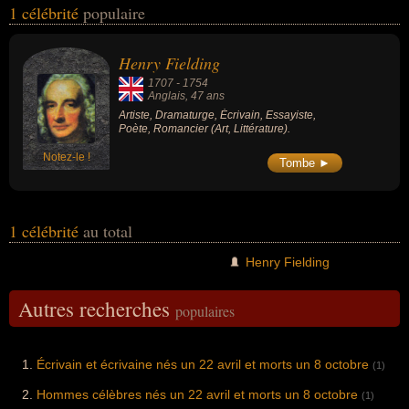
1 célébrité
populaire
qui concerne leurs nationalités au moment de leurs morts, ils
peuvent avoir été anglais par exemple.
Henry Fielding
1707
-
1754
Anglais
, 47 ans
Artiste, Dramaturge, Écrivain, Essayiste,
Poète, Romancier (Art, Littérature).
Notez-le !
Tombe ►
1 célébrité
au total
Henry Fielding
Autres recherches
populaires
Écrivain et écrivaine nés un 22 avril et morts un 8 octobre
(1)
Hommes célèbres nés un 22 avril et morts un 8 octobre
(1)