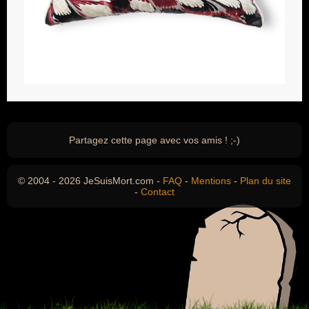
Partagez cette page avec vos amis ! ;-)
© 2004 - 2026 JeSuisMort.com -
FAQ
-
Mentions
-
Plan du site
-
Contact