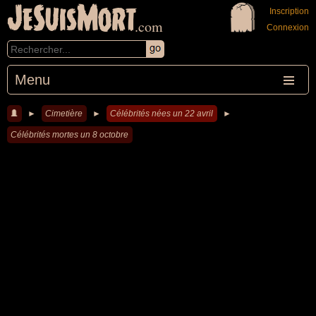
JeSuisMort
Inscription
.com
Connexion
Menu
►
Cimetière
►
Célébrités nées un 22 avril
►
Célébrités mortes un 8 octobre