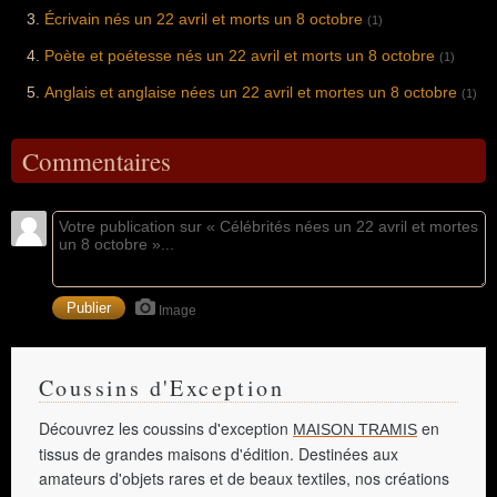
Écrivain nés un 22 avril et morts un 8 octobre
(1)
Poète et poétesse nés un 22 avril et morts un 8 octobre
(1)
Anglais et anglaise nées un 22 avril et mortes un 8 octobre
(1)
Commentaires
Image
Coussins d'Exception
Découvrez les coussins d'exception
en
MAISON TRAMIS
tissus de grandes maisons d'édition. Destinées aux
amateurs d'objets rares et de beaux textiles, nos créations