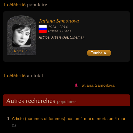
1 célébrité
populaire
de leurs morts, ils peuvent avoir été russe par exemple.
Tatiana Samoïlova
1934
-
2014
Russe
, 80 ans
Actrice, Artiste (Art, Cinéma).
Notez-la !
Tombe ►
1 célébrité
au total
Tatiana Samoïlova
Autres recherches
populaires
Artiste (hommes et femmes) nés un 4 mai et morts un 4 mai
(1)