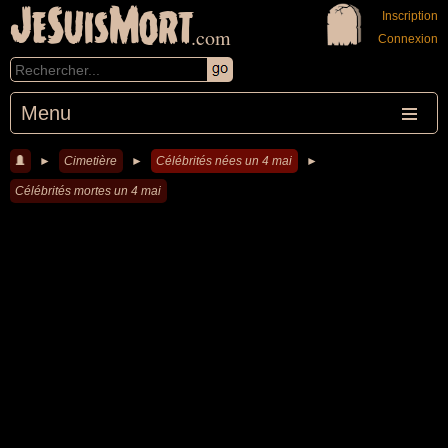
JeSuisMort
Inscription
.com
Connexion
Menu
►
Cimetière
►
Célébrités nées un 4 mai
►
Célébrités mortes un 4 mai