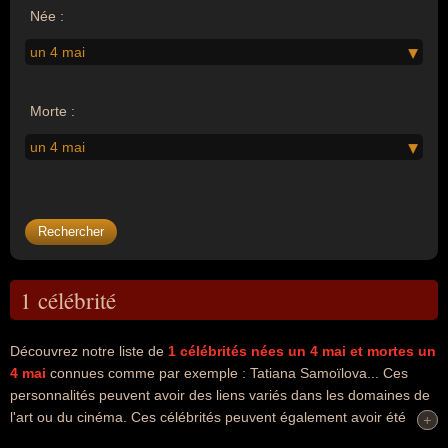
Née :
un 4 mai
Morte :
un 4 mai
1 célébrité
Découvrez notre liste de
1
célébrités nées un 4 mai
et mortes un
4 mai
connues comme par exemple : Tatiana Samoïlova... Ces
personnalités peuvent avoir des liens variés dans les domaines de
l'art ou du cinéma. Ces célébrités peuvent également avoir été
+
+
acteur ou artiste. En ce qui concerne leurs nationalités au moment