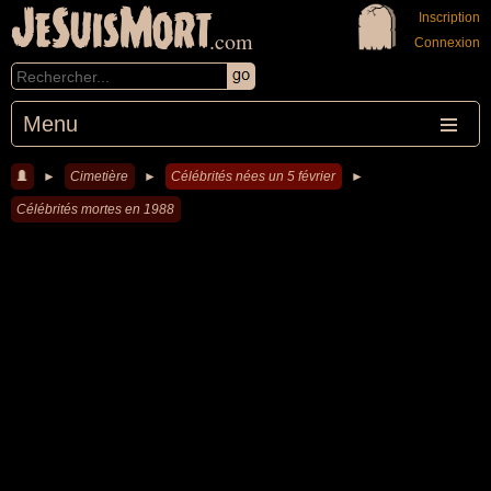
JeSuisMort
Inscription
.com
Connexion
Menu
►
Cimetière
►
Célébrités nées un 5 février
►
Célébrités mortes en 1988