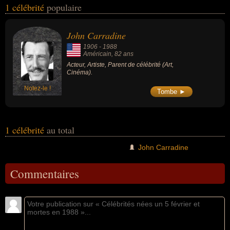
1 célébrité
populaire
nationalités au moment de leurs morts, ils peuvent avoir été
américain par exemple.
John Carradine
1906
-
1988
Américain
, 82 ans
Acteur, Artiste, Parent de célébrité (Art,
Cinéma).
Notez-le !
Tombe ►
1 célébrité
au total
John Carradine
Commentaires