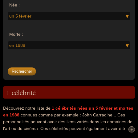
Née :
un 5 février
Morte :
en 1988
1 célébrité
Découvrez notre liste de
1
célébrités nées un 5 février
et mortes
en 1988
connues comme par exemple : John Carradine... Ces
personnalités peuvent avoir des liens variés dans les domaines de
l'art ou du cinéma. Ces célébrités peuvent également avoir été
+
+
acteur, artiste ou parent de célébrité. En ce qui concerne leurs