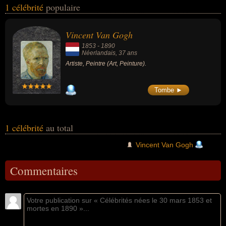
1 célébrité
populaire
nationalités au moment de leurs morts, ils peuvent avoir été
néerlandais par exemple.
Vincent Van Gogh
1853
-
1890
Néerlandais
, 37 ans
Artiste, Peintre (Art, Peinture).
Tombe ►
1 célébrité
au total
Vincent Van Gogh
Commentaires