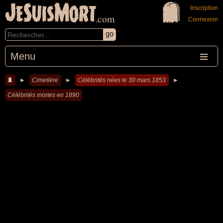
JeSuisMort
Inscription
.com
Connexion
Menu
►
Cimetière
►
Célébrités nées le 30 mars 1853
►
Célébrités mortes en 1890