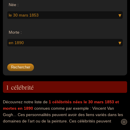
Née :
le 30 mars 1853
Morte :
en 1890
1 célébrité
Découvrez notre liste de
1
célébrités nées le 30 mars 1853
et
mortes en 1890
connues comme par exemple : Vincent Van
Gogh... Ces personnalités peuvent avoir des liens variés dans les
domaines de l'art ou de la peinture. Ces célébrités peuvent
+
+
également avoir été artiste ou peintre. En ce qui concerne leurs