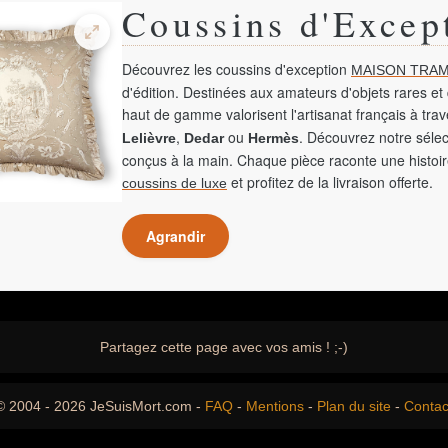
Coussins d'Excep
Découvrez les coussins d'exception
MAISON TRAM
d'édition. Destinées aux amateurs d'objets rares et 
haut de gamme valorisent l'artisanat français à tra
,
ou
. Découvrez notre sélec
Lelièvre
Dedar
Hermès
conçus à la main. Chaque pièce raconte une histoir
et profitez de la livraison offerte.
coussins de luxe
Agrandir
Partagez cette page avec vos amis ! ;-)
© 2004 - 2026 JeSuisMort.com -
FAQ
-
Mentions
-
Plan du site
-
Contac