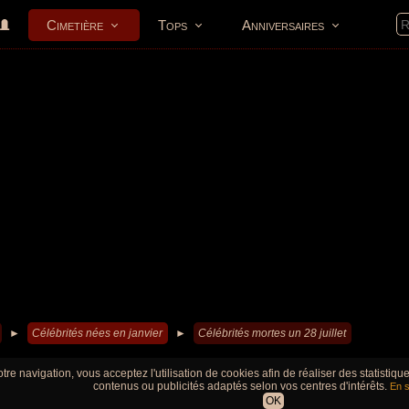
Cimetière
Tops
Anniversaires
►
Célébrités nées en janvier
►
Célébrités mortes un 28 juillet
tre navigation, vous acceptez l'utilisation de cookies afin de réaliser des statistiq
contenus ou publicités adaptés selon vos centres d'intérêts.
En s
OK