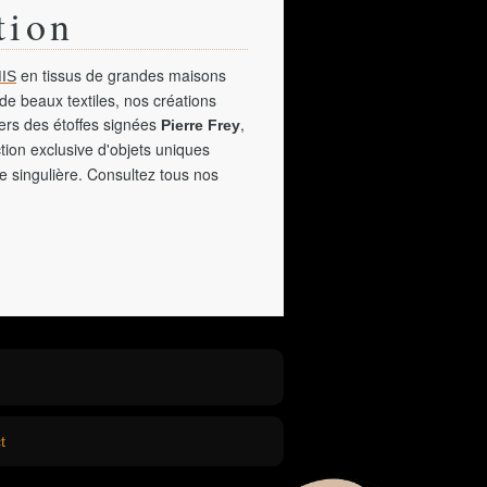
tion
en tissus de grandes maisons
IS
de beaux textiles, nos créations
vers des étoffes signées
,
Pierre Frey
tion exclusive d'objets uniques
e singulière. Consultez tous nos
t