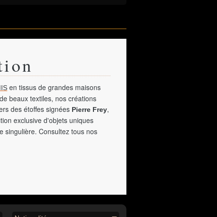
tion
en tissus de grandes maisons
IS
de beaux textiles, nos créations
vers des étoffes signées
,
Pierre Frey
tion exclusive d'objets uniques
e singulière. Consultez tous nos