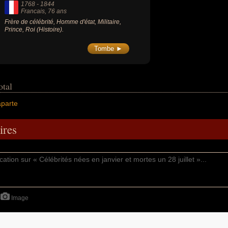
1768
-
1844
Francais
, 76 ans
Frère de célébrité, Homme d'état, Militaire,
Prince, Roi (Histoire).
Tombe ►
otal
parte
res
Image