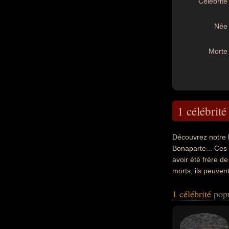
Célébrité 
Née 
Morte 
1 célébrité
Découvrez notre 
Bonaparte... Ces 
avoir été frère d
morts, ils peuven
1 célébrité
pop