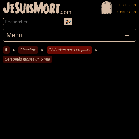
JeSuisMort
Inscription
.com
Connexion
Menu
►
Cimetière
►
Célébrités nées en juillet
►
Célébrités mortes un 6 mai