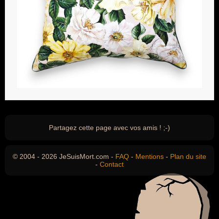
Partagez cette page avec vos amis ! ;-)
© 2004 - 2026 JeSuisMort.com -
FAQ
-
Mentions
-
Plan du site
-
Contact