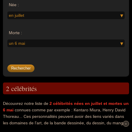
Née :
en juillet
Morte :
un 6 mai
2 célébrités
Découvrez notre liste de
2
célébrités nées en juillet
et mortes un
6 mai
connues comme par exemple : Kentaro Miura, Henry David
Thoreau... Ces personnalités peuvent avoir des liens variés dans
les domaines de l'art, de la bande dessinée, du dessin, du manga,
+
+
de la littérature ou de la philosophie. Ces célébrités peuvent