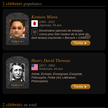
2 célébrités
populaires
également avoir été artiste, auteur de bande dessinée, dessinateur,
mangaka, scénariste, scénariste de bandes dessinées, écrivain,
enseignant, essayiste, philosophe ou poète. En ce qui concerne
Kentaro Miura
leurs nationalités au moment de leurs morts, ils peuvent avoir été
1966
-
2021
japonais ou américain par exemple.
Japonais
, 54 ans
Dessinateur japonais de mangas,
connu pour être l'auteur de la série de
+
+
dark fantasy inachevée « Berserk » (1989-
Notez-le !
2021, 40 volumes).
Tombe ►
Henry David Thoreau
1817
-
1862
Américain
, 44 ans
Artiste, Écrivain, Enseignant, Essayiste,
Philosophe, Poète (Art, Littérature,
Philosophie).
Notez-le !
Tombe ►
2 célébrités
au total