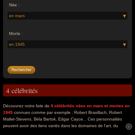
Née :
en mars
Morte :
en 1945
4 célébrités
Découvrez notre liste de
4
célébrités nées en mars
et mortes en
1945
connues comme par exemple : Robert Brasillach, Robert
Mallet-Stevens, Béla Bartok, Edgar Cayce... Ces personnalités
peuvent avoir des liens variés dans les domaines de l'art, du
+
+
cinéma, du journalisme, de la littérature, de l'architecture, de