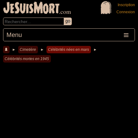
JeSuisMort
Inscription
.com
Connexion
Menu
►
Cimetière
►
Célébrités nées en mars
►
Célébrités mortes en 1945