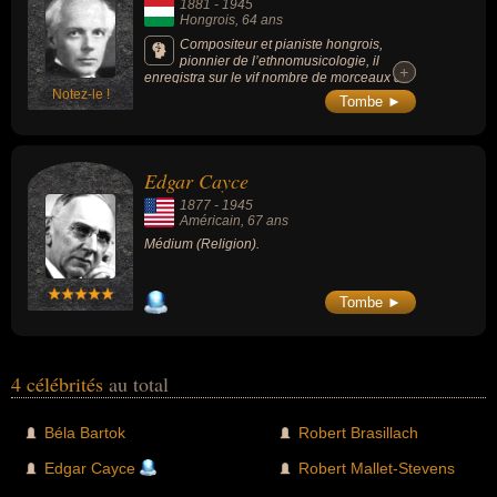
1881
-
1945
Hongrois
, 64 ans
Compositeur et pianiste hongrois,
pionnier de l’ethnomusicologie, il
+
+
enregistra sur le vif nombre de morceaux de
Notez-le !
musique folklorique d’Europe de l'Est. Il est
Tombe ►
influencé à ses débuts par Richard Strauss,
Liszt et Brahms dans le style tzigano-
hongrois du verbunkos ; puis sa découverte
de Claude Debussy et des chants paysans
Edgar Cayce
slaves l'oriente vers un nouveau style très
personnel où sont intégrées les découvertes
1877
-
1945
de Stravinsky et Schönberg.
Américain
, 67 ans
Médium (Religion).
Tombe ►
4 célébrités
au total
Béla Bartok
Robert Brasillach
Edgar Cayce
Robert Mallet-Stevens