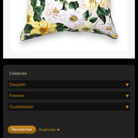
Célébrité :
Dauphin
Femme
Ouzbékistan
Avancée ►