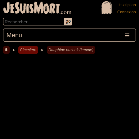
JeSuisMort
Inscription
.com
Connexion
Menu
►
Cimetière
►
Dauphine ouzbek (femme)