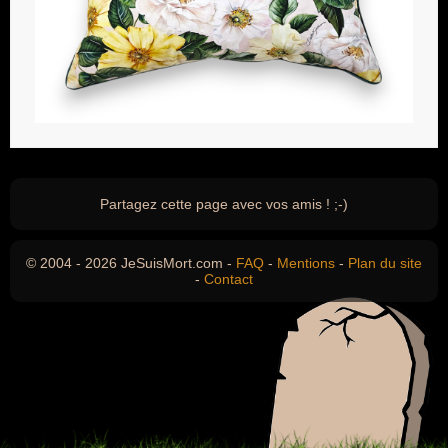
Partagez cette page avec vos amis ! ;-)
© 2004 - 2026 JeSuisMort.com -
FAQ
-
Mentions
-
Plan du site
-
Contact