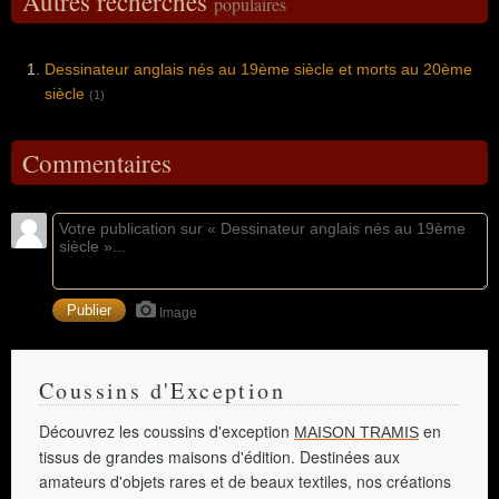
Autres recherches
populaires
Dessinateur anglais nés au 19ème siècle et morts au 20ème
siècle
(1)
Commentaires
Image
Coussins d'Exception
Découvrez les coussins d'exception
en
MAISON TRAMIS
tissus de grandes maisons d'édition. Destinées aux
amateurs d'objets rares et de beaux textiles, nos créations