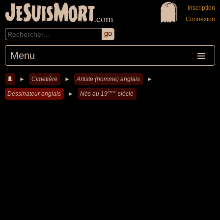
JeSuisMort
Inscription
.com
Connexion
Menu
►
Cimetière
►
Artiste (homme) anglais
►
ème
Dessinateur anglais
►
Nés au 19
siècle