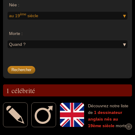
Née :
ème
au 19
siècle
Morte :
Quand ?
1 célébrité
Découvrez notre liste
de
1
dessinateur
anglais
nés au
19ème siècle
morts et
+
+
connus comme par exemple : John Tenniel... Ces personnalités (de