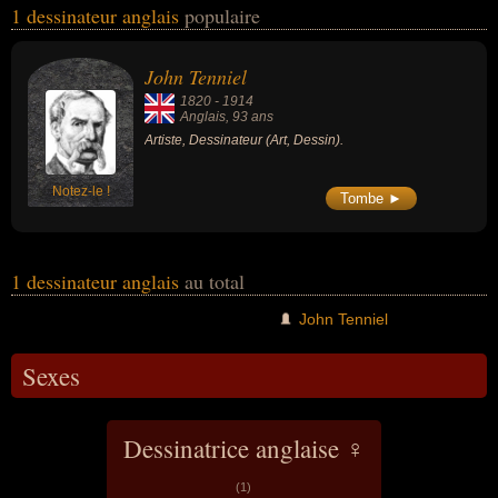
1 dessinateur anglais
populaire
sexe masculin) peuvent avoir des liens variés dans les domaines
de l'art ou du dessin. Ces célébrités peuvent également avoir été
artiste.
John Tenniel
1820
-
1914
Anglais
, 93 ans
Artiste, Dessinateur (Art, Dessin).
Notez-le !
Tombe ►
1 dessinateur anglais
au total
John Tenniel
Sexes
Dessinatrice anglaise ♀
(1)