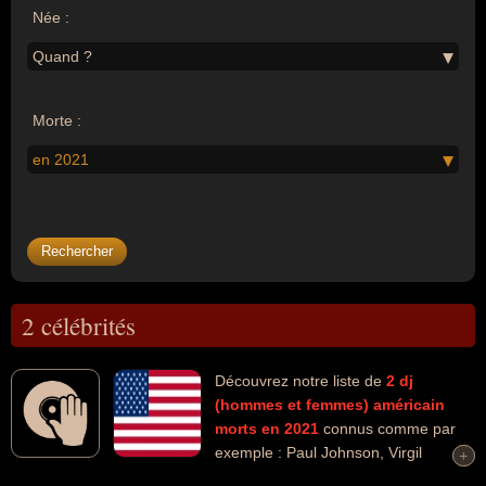
Née :
Quand ?
Morte :
en 2021
2 célébrités
Découvrez notre liste de
2
dj
(hommes et femmes)
américain
morts en 2021
connus comme par
exemple : Paul Johnson, Virgil
+
+
Abloh... Ces personnalités peuvent avoir des liens variés dans les