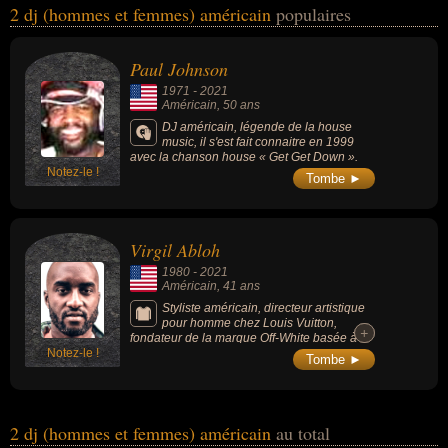
2 dj (hommes et femmes) américain
populaires
domaines de l'art, de la musique, de la musique électronique, de la
mode ou du rap. Ces célébrités peuvent également avoir été
artiste, compositeur, compositeur de musique électronique,
Paul Johnson
designer, dessinateur, ingénieur ou styliste.
1971
-
2021
Américain
, 50 ans
DJ américain, légende de la house
music, il s'est fait connaitre en 1999
avec la chanson house « Get Get Down ».
Notez-le !
Tombe ►
Virgil Abloh
1980
-
2021
Américain
, 41 ans
Styliste américain, directeur artistique
pour homme chez Louis Vuitton,
+
+
fondateur de la marque Off-White basée à
Notez-le !
Milan, ayant l'habitude de mélanger luxe et
Tombe ►
streetwear. Il fut également designer, disc
jockey et durant un temps bras droit du
rappeur américain Kanye West.
2 dj (hommes et femmes) américain
au total