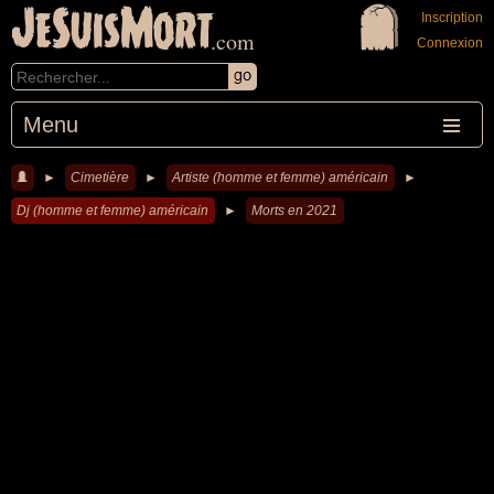
JeSuisMort
Inscription
.com
Connexion
Menu
►
Cimetière
►
Artiste (homme et femme) américain
►
Dj (homme et femme) américain
►
Morts en 2021