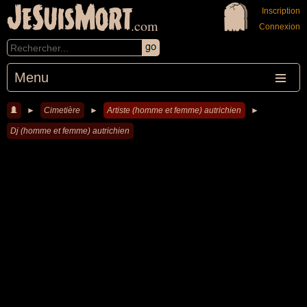
JeSuisMort
Inscription
.com
Connexion
Menu
►
Cimetière
►
Artiste (homme et femme) autrichien
►
Dj (homme et femme) autrichien