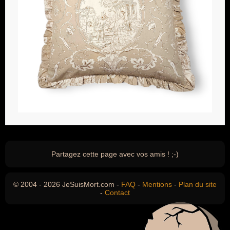
Partagez cette page avec vos amis ! ;-)
© 2004 - 2026 JeSuisMort.com -
FAQ
-
Mentions
-
Plan du site
-
Contact