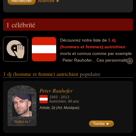
Avancée ►
1 célébrité
Découvrez notre liste de
1
dj
(hommes et femmes)
autrichien
morts et connus comme par exemple
: Peter Rauhofer... Ces personnalités
+
+
peuvent avoir des liens variés dans les domaines de l'art ou de la
1 dj (homme et femme) autrichien
populaire
musique. Ces célébrités peuvent également avoir été artiste.
Peter Rauhofer
1965
-
2013
Autrichien
, 48 ans
Artiste, Dj (Art, Musique).
Notez-le !
Tombe ►