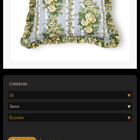
Célébrité :
Dj
Sexe
Écosse