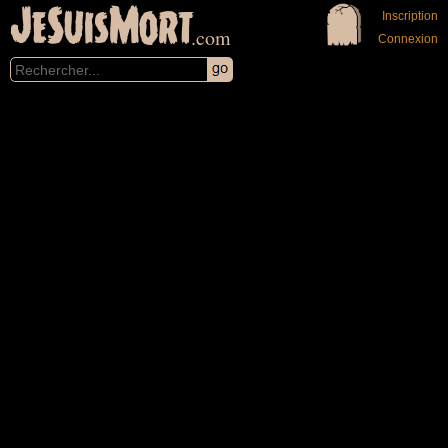
JeSuisMort
Inscription
.com
Connexion