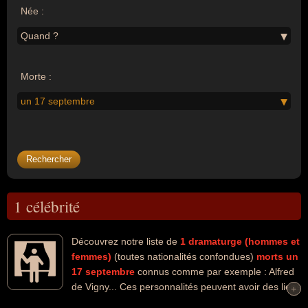
Née :
Quand ?
Morte :
un 17 septembre
1 célébrité
Découvrez notre liste de
1
dramaturge (hommes et
femmes)
(toutes nationalités confondues)
morts un
17 septembre
connus comme par exemple : Alfred
de Vigny... Ces personnalités peuvent avoir des liens
+
+
variés dans les domaines de l'art ou de la littérature. Ces célébrités