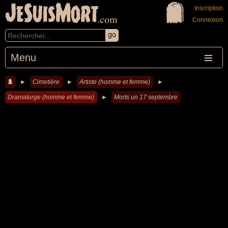
JeSuisMort
Inscription
.com
Connexion
Menu
►
Cimetière
►
Artiste (homme et femme)
►
Dramaturge (homme et femme)
►
Morts un 17 septembre