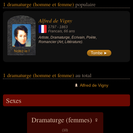
1 dramaturge (homme et femme)
populaire
peuvent également avoir été artiste, écrivain, poète ou romancier.
En ce qui concerne leurs nationalités au moment de leurs morts, ils
peuvent avoir été francais par exemple.
Alfred de Vigny
1797
-
1863
Francais
, 66 ans
Artiste, Dramaturge, Écrivain, Poète,
Romancier (Art, Littérature).
Notez-le !
Tombe ►
1 dramaturge (homme et femme)
au total
Alfred de Vigny
Sexes
Dramaturge (femmes) ♀
(10)