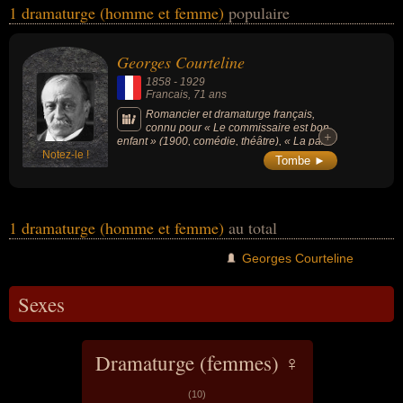
1 dramaturge (homme et femme)
populaire
du théâtre. Ces célébrités peuvent également avoir été artiste,
écrivain ou romancier. En ce qui concerne leurs nationalités au
moment de leurs morts, ils peuvent avoir été francais par exemple.
Georges Courteline
1858
-
1929
Francais
, 71 ans
Romancier et dramaturge français,
connu pour « Le commissaire est bon
+
+
enfant » (1900, comédie, théâtre), « La paix
Notez-le !
chez soi » (1903).
Tombe ►
1 dramaturge (homme et femme)
au total
Georges Courteline
Sexes
Dramaturge (femmes) ♀
(10)