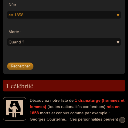
Née :
en 1858
Morte :
Quand ?
1 célébrité
Découvrez notre liste de
1
dramaturge (hommes et
femmes)
(toutes nationalités confondues)
nés en
1858
morts et connus comme par exemple :
Georges Courteline... Ces personnalités peuvent
+
+
avoir des liens variés dans les domaines de l'art, de la littérature ou