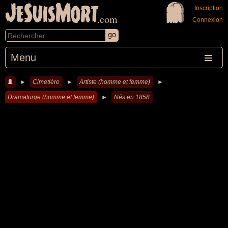
JeSuisMort
Inscription
.com
Connexion
Menu
►
Cimetière
►
Artiste (homme et femme)
►
Dramaturge (homme et femme)
►
Nés en 1858