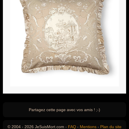
Partagez cette page avec vos amis ! ;-)
© 2004 - 2026 JeSuisMort.com -
FAQ
-
Mentions
-
Plan du site