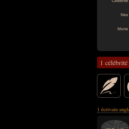
Célébrité 
Née 
Morte 
1 célébrité
photographe, roma
1 écrivain angl