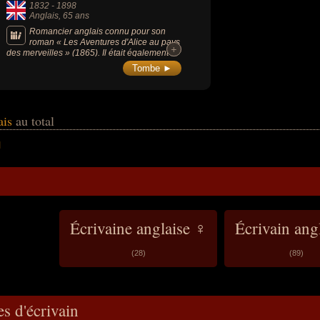
1832
-
1898
Anglais
, 65 ans
Romancier anglais connu pour son
roman « Les Aventures d'Alice au pays
+
+
des merveilles » (1865). Il était également
photographe et mathématicien.
Tombe ►
ais
au total
l
Écrivaine anglaise ♀
Écrivain ang
(28)
(89)
s d'écrivain