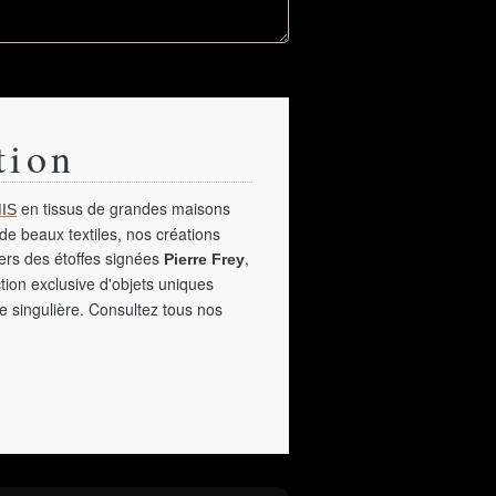
tion
en tissus de grandes maisons
IS
de beaux textiles, nos créations
vers des étoffes signées
,
Pierre Frey
tion exclusive d'objets uniques
e singulière. Consultez tous nos