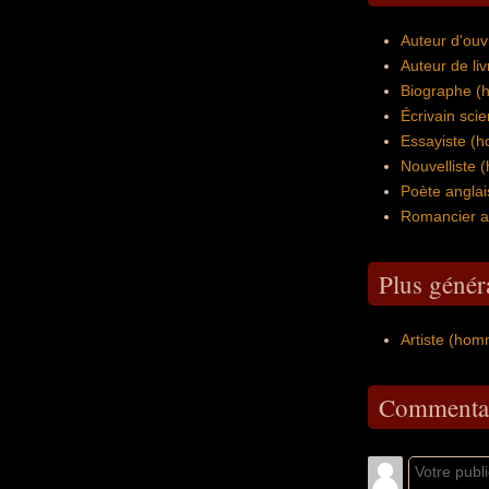
Auteur d'ouv
Auteur de li
Biographe (
Écrivain scie
Essayiste (
Nouvelliste 
Poète anglai
Romancier a
Plus génér
Artiste (hom
Commentai