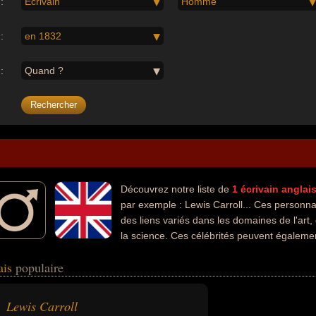
:
Écrivain
Homme
:
en 1832
:
Quand ?
Découvrez notre liste de
1
écrivain
anglai
par exemple : Lewis Carroll... Ces personna
des liens variés dans les domaines de l'art, 
la science. Ces célébrités peuvent égalemen
ncier ou scientifique.
ais
populaire
Lewis Carroll