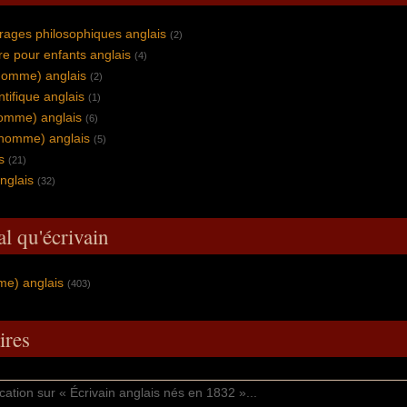
rages philosophiques anglais
(2)
vre pour enfants anglais
(4)
homme) anglais
(2)
ntifique anglais
(1)
homme) anglais
(6)
(homme) anglais
(5)
s
(21)
nglais
(32)
al qu'écrivain
me) anglais
(403)
res