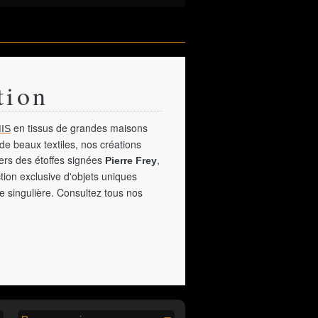
tion
en tissus de grandes maisons
IS
de beaux textiles, nos créations
vers des étoffes signées
,
Pierre Frey
tion exclusive d'objets uniques
e singulière. Consultez tous nos