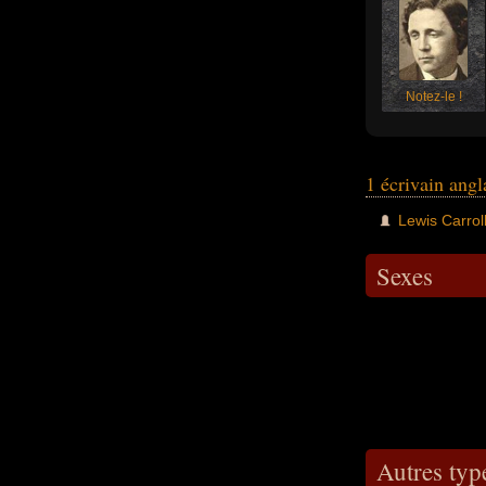
Notez-le !
1 écrivain angl
Lewis Carrol
Sexes
Autres type