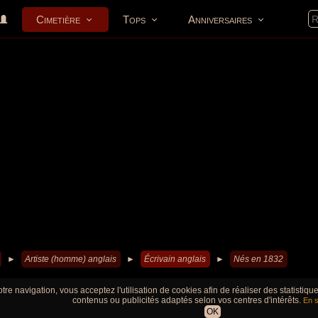
Cimetière
Tops
Anniversaires
►
Artiste (homme) anglais
►
Écrivain anglais
►
Nés en 1832
tre navigation, vous acceptez l'utilisation de cookies afin de réaliser des statistiq
contenus ou publicités adaptés selon vos centres d'intérêts.
En s
OK