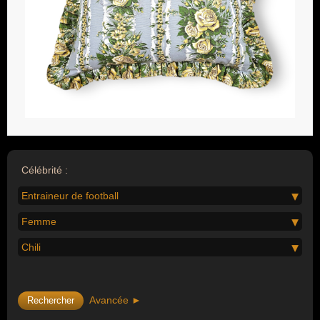
Célébrité :
Entraineur de football
Femme
Chili
Avancée ►