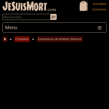
JeSuisMort
Inscription
.com
Connexion
Menu
►
Cimetière
►
Entraineuse de football chilienne