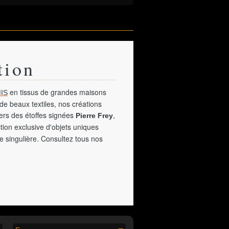
tion
en tissus de grandes maisons
IS
de beaux textiles, nos créations
vers des étoffes signées
,
Pierre Frey
tion exclusive d'objets uniques
e singulière. Consultez tous nos