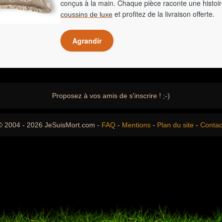
conçus à la main. Chaque pièce raconte une histoir
et profitez de la livraison offerte.
coussins de luxe
Agrandir
Proposez à vos amis de s'inscrire ! ;-)
© 2004 - 2026 JeSuisMort.com -
FAQ
-
Mentions
-
Plan du site
-
Contac