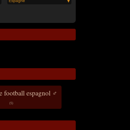
Espagne
e football espagnol ♂
(5)