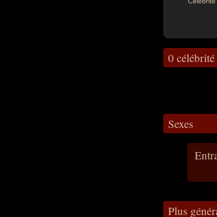
Célébrité 
0 célébrité
Sexes
Entr
Plus généra