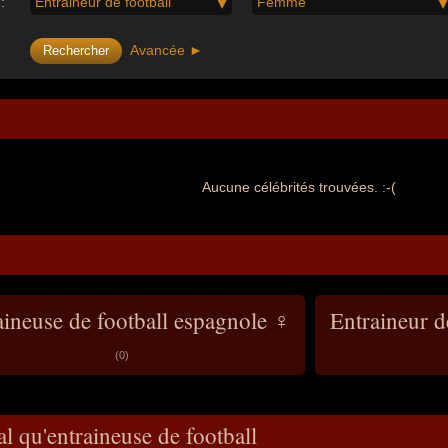
:
Entraineur de football
Femme
Avancée ►
Aucune célébrités trouvées. :-(
aineuse de football espagnole ♀
Entraineur d
(0)
l qu'entraineuse de football