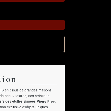
tion
en tissus de grandes maisons
IS
de beaux textiles, nos créations
vers des étoffes signées
,
Pierre Frey
tion exclusive d'objets uniques