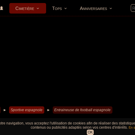
Cimetière
Tops
Anniversaires
►
Sportive espagnole
►
Entraineuse de football espagnole
tre navigation, vous acceptez l'utilisation de cookies afin de réaliser des statistiq
contenus ou publicités adaptés selon vos centres d'intérêts.
En s
OK