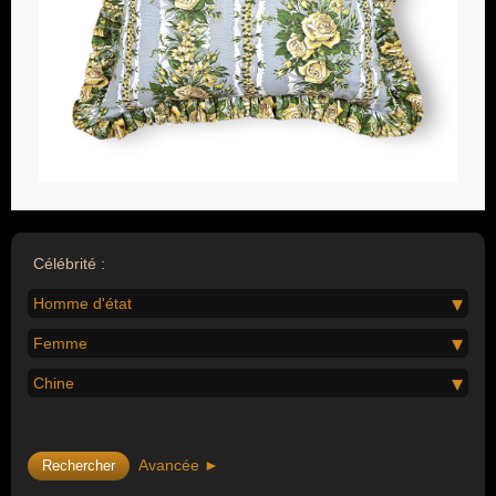
Célébrité :
Homme d'état
Femme
Chine
Avancée ►