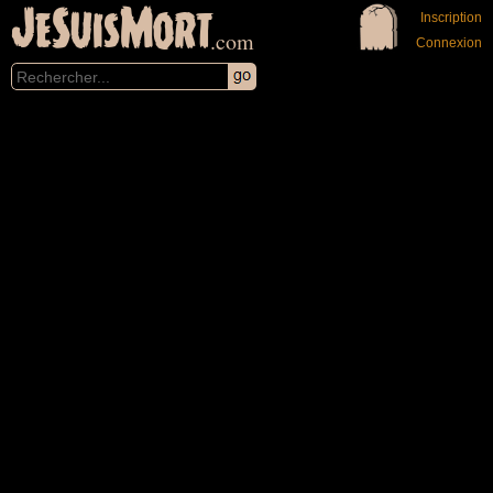
JeSuisMort
Inscription
.com
Connexion