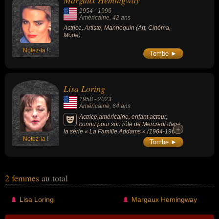
Margaux Hemingway
avoir été américaine par exemple.
1954
-
1996
Américaine
, 42 ans
Actrice, Artiste, Mannequin (Art, Cinéma,
Mode).
Notez-la !
Tombe ►
Lisa Loring
1958
-
2023
Américaine
, 64 ans
Actrice américaine, enfant acteur,
connu pour son rôle de Mercredi dans
+
+
la série « La Famille Addams » (1964-1966,
Notez-la !
fantastique).
Tombe ►
2 femmes
au total
Lisa Loring
Margaux Hemingway