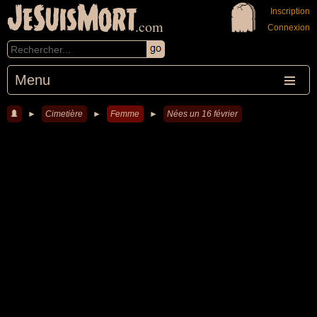
JeSuisMort
Inscription
.com
Connexion
Menu
►
Cimetière
►
Femme
►
Nées un 16 février