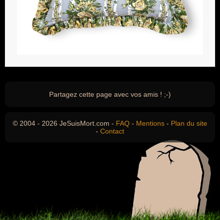
Partagez cette page avec vos amis ! ;-)
© 2004 - 2026 JeSuisMort.com -
FAQ
-
Mentions
-
Plan du site
-
Contact