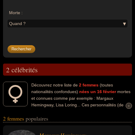
Morte :
Quand ?
2 célébrités
Découvrez notre liste de
2
femmes
(toutes
nationalités confondues)
nées un 16 février
mortes
et connues comme par exemple : Margaux
Hemingway, Lisa Loring... Ces personnalités (de
+
+
sexe féminin) peuvent avoir des liens variés dans les domaines de
2 femmes
populaires
l'art, du cinéma ou de la mode. Ces célébrités peuvent également
avoir été actrice, artiste, mannequin ou scénariste. En ce qui
concerne leurs nationalités au moment de leurs morts, ils peuvent